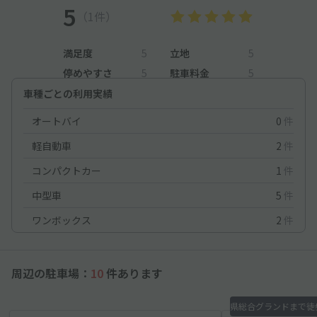
5
（1件）
満足度
5
立地
5
停めやすさ
5
駐車料金
5
車種ごとの利用実績
オートバイ
0
件
軽自動車
2
件
コンパクトカー
1
件
中型車
5
件
ワンボックス
2
件
周辺の駐車場：
10
件あります