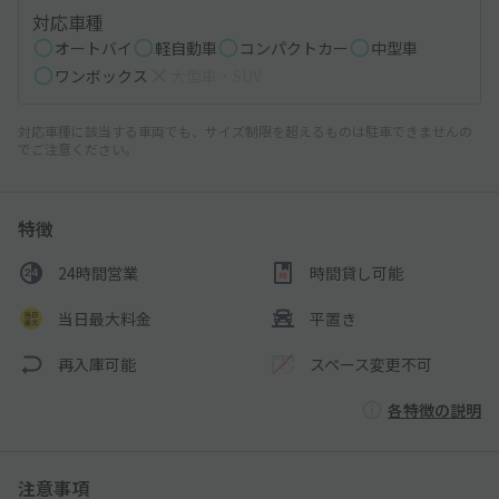
対応車種
オートバイ
軽自動車
コンパクトカー
中型車
ワンボックス
大型車・SUV
対応車種に該当する車両でも、サイズ制限を超えるものは駐車できませんの
でご注意ください。
特徴
24時間営業
時間貸し可能
当日最大料金
平置き
再入庫可能
スペース変更不可
各特徴の説明
注意事項