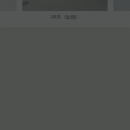
1
枚目 （
全
4
枚
）