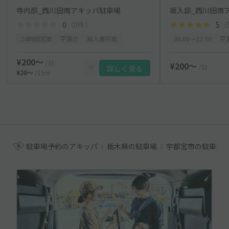
寺内邸_西川田南アキッパ駐車場
坂入邸_西川田南
0
（0件）
5
（
24時間営業
平置き
再入庫可能
00:00〜22:30
平
¥200〜
/日
¥200〜
/日
詳しく見る
¥20〜
/15分
駐車場予約のアキッパ
栃木県の駐車場
宇都宮市の駐車場