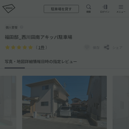
駐車場を貸す
検索
ログイン
メニュー
個人管理
福田邸_西川田南アキッパ駐車場
（
1件
）
保存
シェア
写真・地図
詳細情報
日時の指定
レビュー