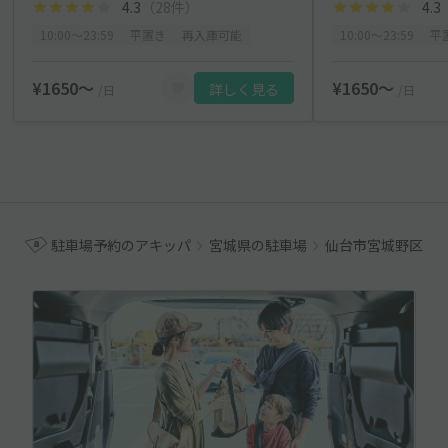
4.3
（28件）
4.3
10:00〜23:59
平置き
再入庫可能
10:00〜23:59
平
¥1650〜
¥1650〜
詳しく見る
/日
/日
駐車場予約のアキッパ
宮城県の駐車場
仙台市宮城野区の