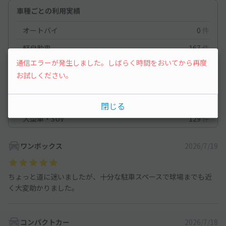
車種ごとの利用実績
オートバイ
0
件
軽自動車
167
件
通信エラーが発生しました。しばらく時間をおいてから再度
コンパクトカー
138
件
お試しください。
中型車
137
件
ワンボックス
167
件
閉じる
大型車・SUV
129
件
ワンボックス
2026/7/19
ちょっと道に迷いましたが、十分な駐車スペースで球場までも近
く大変助かりました。
コンパクトカー
2026/7/18