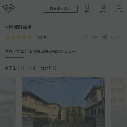
駐車場を貸す
検索
ログイン
メニュー
＊阿部駐車場
（
39件
）
保存
シェア
写真・地図
詳細情報
日時の指定
レビュー
楽天生命パークまで徒歩10分