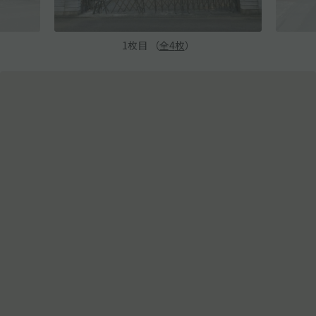
1
枚目 （
全
4
枚
）