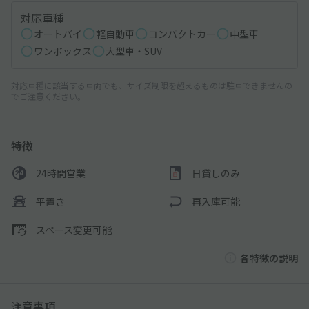
対応車種
オートバイ
軽自動車
コンパクトカー
中型車
ワンボックス
大型車・SUV
対応車種に該当する車両でも、サイズ制限を超えるものは駐車できませんの
でご注意ください。
特徴
24時間営業
日貸しのみ
平置き
再入庫可能
スペース変更可能
各特徴の説明
注意事項