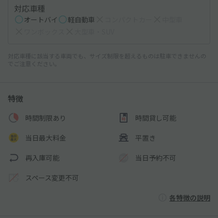
対応車種
オートバイ
軽自動車
コンパクトカー
中型車
ワンボックス
大型車・SUV
対応車種に該当する車両でも、サイズ制限を超えるものは駐車できませんの
でご注意ください。
特徴
時間制限あり
時間貸し可能
当日最大料金
平置き
再入庫可能
当日予約不可
スペース変更不可
各特徴の説明