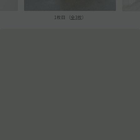
1
枚目 （
全
3
枚
）