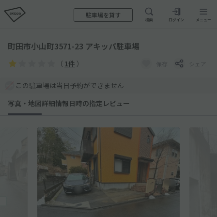
駐車場を貸す
検索
ログイン
メニュー
町田市小山町3571-23 アキッパ駐車場
（
1件
）
保存
シェア
この駐車場は当日予約ができません
写真・地図
詳細情報
日時の指定
レビュー