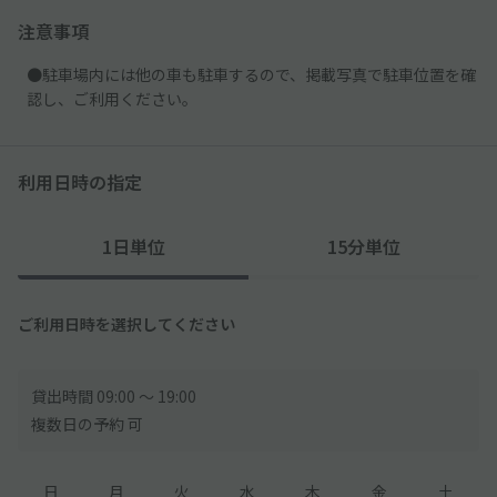
注意事項
●駐車場内には他の車も駐車するので、掲載写真で駐車位置を確
認し、ご利用ください。
利用日時の指定
1日単位
15分単位
ご利用日時を選択してください
貸出時間 09:00 〜 19:00
複数日の予約 可
日
月
火
水
木
金
土