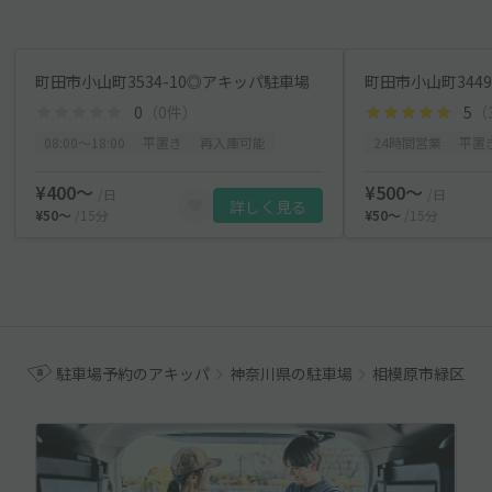
町田市小山町3534-10◎アキッパ駐車場
町田市小山町3449
0
（0件）
5
（
08:00〜18:00
平置き
再入庫可能
24時間営業
平置
¥400〜
¥500〜
/日
/日
詳しく見る
¥50〜
/15分
¥50〜
/15分
駐車場予約のアキッパ
神奈川県の駐車場
相模原市緑区の