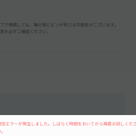
プで検索しても、隣の家にピンが刺さる可能性がございます。
真を必ずご確認ください。
通信エラーが発生しました。しばらく時間をおいてから再度お試しくだ
水
木
金
土
い。