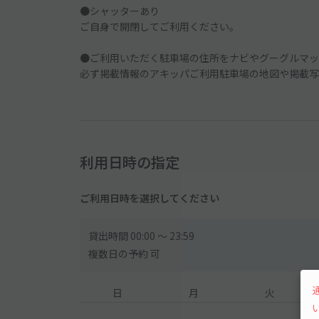
●シャッターあり
ご自身で開閉してご利用ください。
●ご利用いただく駐車場の住所をナビやグーグルマッ
必ず掲載情報のアキッパご利用駐車場の地図や掲載写
利用日時の指定
ご利用日時を選択してください
貸出時間 00:00 〜 23:59
複数日の予約 可
日
月
火