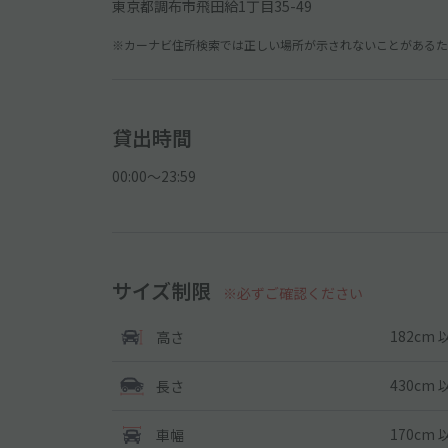
東京都調布市飛田給1丁目35-49
※カーナビ住所検索では正しい場所が示されないことがあるため
貸出時間
00:00〜23:59
サイズ制限
※必ずご確認ください
182cm 
高さ
430cm 
長さ
170cm 
車幅