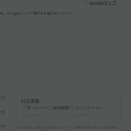
Googleマップ
、Googleマップで場所をお確かめください。
以下
対応車種
オートバイ
軽自動車
コンパクトカー
以下
中型車
ワンボックス
大型車・SUV
以下
対応車種に該当する車両でも、サイズ制限を超えるものは駐車で