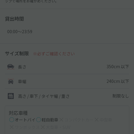
ップで場所をお確かめください。
貸出時間
00:00〜23:59
サイズ制限
※必ずご確認ください
350cm 以下
長さ
240cm 以下
車幅
制限なし
高さ / 車下 / タイヤ幅 /
重さ
対応車種
オートバイ
軽自動車
コンパクトカー
中型車
ワンボックス
大型車・SUV