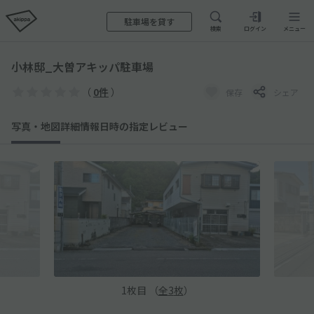
駐車場を貸す
検索
ログイン
メニュー
小林邸_大曽アキッパ駐車場
（
0件
）
保存
シェア
写真・地図
詳細情報
日時の指定
レビュー
1
枚目 （
全
3
枚
）