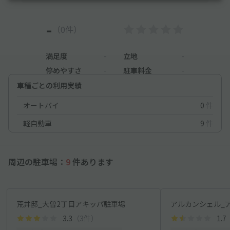
-
（0件）
満足度
-
立地
-
停めやすさ
-
駐車料金
-
車種ごとの利用実績
オートバイ
0
件
軽自動車
9
件
周辺の駐車場：
9
件あります
荒井邸_大曽2丁目アキッパ駐車場
アルカンシェル_
3.3
（3件）
1.7