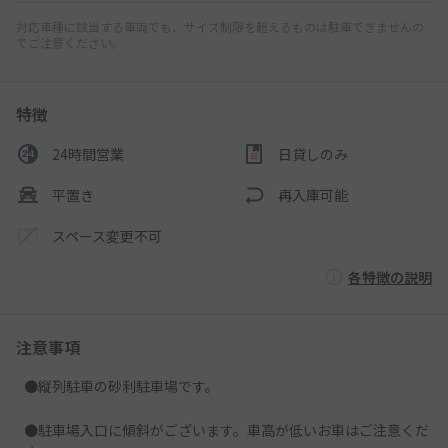
対応車種に該当する車両でも、サイズ制限を超えるものは駐車できませんの
でご注意ください。
特徴
24時間営業
日貸しのみ
平置き
再入庫可能
スペース変更不可
各特徴の説明
注意事項
●縦列駐車の砂利駐車場です。
●駐車場入口に傾斜がございます。車高が低いお車はご注意くだ