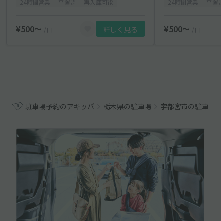
24時間営業
平置き
再入庫可能
24時間営業
平置
¥500〜
¥500〜
詳しく見る
/日
/日
駐車場予約のアキッパ
栃木県の駐車場
宇都宮市の駐車場