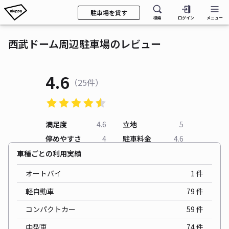
駐車場を貸す
検索
ログイン
メニュー
西武ドーム周辺駐車場のレビュー
4.6
（25件）
満足度
4.6
立地
5
停めやすさ
4
駐車料金
4.6
車種ごとの利用実績
オートバイ
1
件
軽自動車
79
件
コンパクトカー
59
件
中型車
74
件