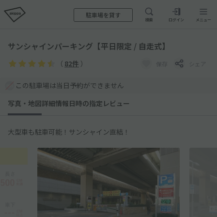
駐車場を貸す
検索
ログイン
メニュー
サンシャインパーキング【平日限定 / 自走式】
（
82件
）
保存
シェア
この駐車場は当日予約ができません
写真・地図
詳細情報
日時の指定
レビュー
大型車も駐車可能！サンシャイン直結！