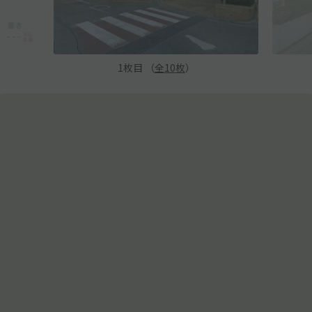
1
枚目 （
全
10
枚
）