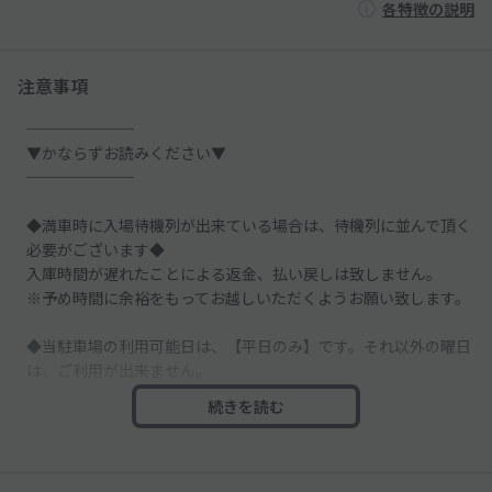
各特徴の説明
注意事項
───────
▼かならずお読みください▼
───────
◆満車時に入場待機列が出来ている場合は、待機列に並んで頂く
必要がございます◆
入庫時間が遅れたことによる返金、払い戻しは致しません。
※予め時間に余裕をもってお越しいただくようお願い致します。
◆当駐車場の利用可能日は、【平日のみ】です。それ以外の曜日
は、ご利用が出来ません。
続きを読む
◆当日予約はできません。
◆連泊の場合は、最大7日でのご予約となります。