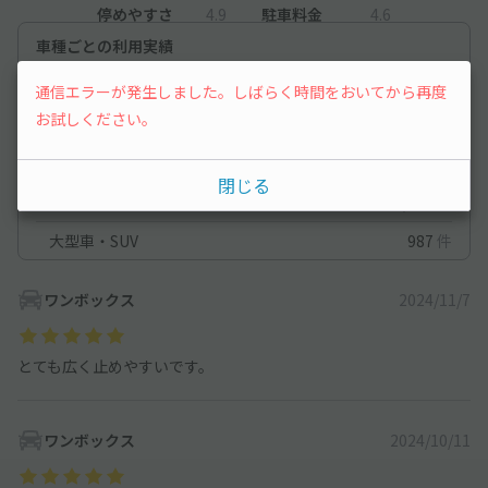
◆駐車後すぐにパーキングフロントにて精算頂くと、出庫が大変
停めやすさ
4.9
駐車料金
4.6
スムーズです。
車種ごとの利用実績
（※）「03-3989-3452」管理室の連絡先になりますので、精算
場所が分からない場合はご連絡ください
軽自動車
1,107
件
通信エラーが発生しました。しばらく時間をおいてから再度
お試しください。
コンパクトカー
842
件
中型車
1,425
件
閉じる
ワンボックス
1,206
件
大型車・SUV
987
件
ワンボックス
2024/11/7
とても広く止めやすいです。
ワンボックス
2024/10/11