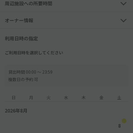
周辺施設への所要時間
◆一度出庫すると再入場はできません。
◆現地の駐車場割引サービスは受けられません。また、その他の
オーナー情報
サービス券との併用はできません。
利用日時の指定
◆人気駐車場の為、現地の駐車料金より高い場合があります。
◆駐車制限のある駐車場です。事前に駐車場制限サイズの【高
ご利用日時を選択してください
さ・幅・長さ】を、必ずご確認ください。
▼予約時間外のご利用は、超過料金として一般利用同様の利用料
貸出時間 00:00 〜 23:59
金がかかります▼
複数日の予約 可
●入庫後6時間迄毎￥400
●入庫後6-24時間迄￥4800
日
月
火
水
木
金
土
※入庫後24時間以降上記料金体系をくり返し適用
2026年8月
───────
駐車場ご利用方法
───────
8