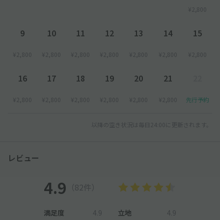
(1)「南A入口」よりご入場ください。
¥2,800
↓
(2)入口ゲートにて駐車券を取ってください。
9
10
11
12
13
14
15
※駐車券を紛失されますと紛失料金が現地で発生する場合もござ
いますのでご注意ください。
¥2,800
¥2,800
¥2,800
¥2,800
¥2,800
¥2,800
¥2,800
↓
(3)【B2・B3フロア】の空いているスペースに駐車してくださ
16
17
18
19
20
21
22
い。
↓
¥2,800
¥2,800
¥2,800
¥2,800
¥2,800
¥2,800
先行予約
(4)駐車後すぐに、【駐車券】を持って【サンシャインパーキン
グフロント（サンシャイン60ビル・B2）】で精算処理を受けて
ください。
以降の空き状況は毎日24:00に更新されます。
※精算処理を受ける際に「予約画面」をご提示ください。
※精算処理を行わない場合は、一般料金がかかります。連泊され
レビュー
る場合は、日数分の精算券をお受け取りください。
↓
(5)出庫の際は、事前精算機、または出口ゲートで、【駐車券】
4.9
（82件）
【精算券】を挿入してください。ゲートが開きましたら出庫して
ください。
満足度
4.9
立地
4.9