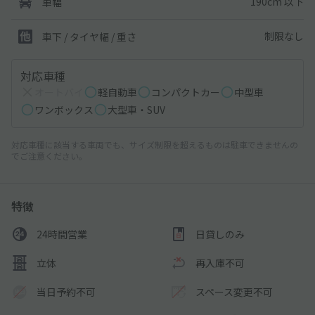
190cm 以下
車幅
制限なし
車下 / タイヤ幅 / 重さ
対応車種
オートバイ
軽自動車
コンパクトカー
中型車
ワンボックス
大型車・SUV
対応車種に該当する車両でも、サイズ制限を超えるものは駐車できませんの
でご注意ください。
特徴
24時間営業
日貸しのみ
立体
再入庫不可
当日予約不可
スペース変更不可