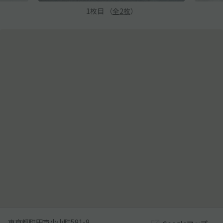
1
枚目 （
全
2
枚
）
東京都町田市小山町591-9