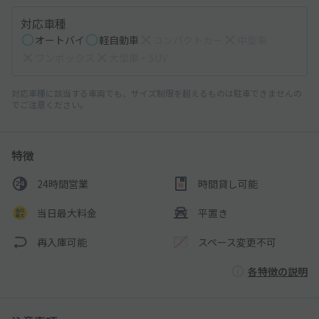
対応車種
オートバイ
軽自動車
コンパクトカー
中型車
ワンボックス
大型車・SUV
対応車種に該当する車両でも、サイズ制限を超えるものは駐車できませんの
でご注意ください。
特徴
24時間営業
時間貸し可能
当日最大料金
平置き
再入庫可能
スペース変更不可
各特徴の説明