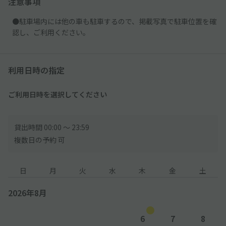
注意事項
●駐車場内には他の車も駐車するので、掲載写真で駐車位置を確
認し、ご利用ください。
利用日時の指定
ご利用日時を選択してください
貸出時間 00:00 〜 23:59
複数日の予約 可
日
月
火
水
木
金
土
2026年8月
6
7
8