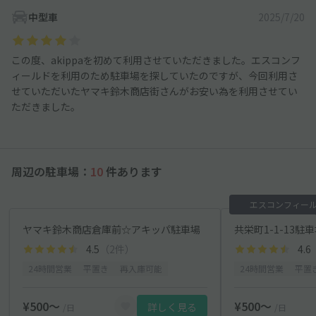
中型車
2025/7/20
この度、akippaを初めて利用させていただきました。エスコンフ
ィールドを利用のため駐車場を探していたのですが、今回利用さ
せていただいたヤマキ鈴木商店街さんがお安い為を利用させてい
ただきました。
周辺の駐車場：
10
件あります
エスコンフィール
ヤマキ鈴木商店倉庫前☆アキッパ駐車場
共栄町1-1-13駐
4.5
（2件）
4.6
24時間営業
平置き
再入庫可能
24時間営業
平置
¥500〜
¥500〜
詳しく見る
/日
/日