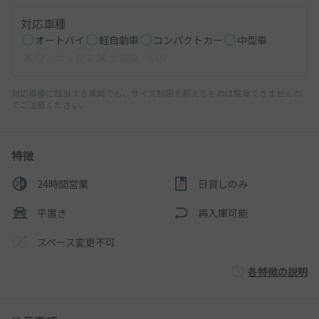
対応車種
オートバイ
軽自動車
コンパクトカー
中型車
ワンボックス
大型車・SUV
対応車種に該当する車両でも、サイズ制限を超えるものは駐車できませんの
でご注意ください。
特徴
24時間営業
日貸しのみ
平置き
再入庫可能
スペース変更不可
各特徴の説明