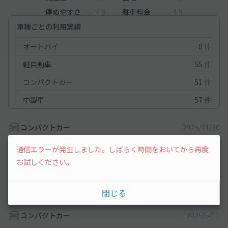
停めやすさ
4.9
駐車料金
4.9
車種ごとの利用実績
オートバイ
0
件
軽自動車
55
件
コンパクトカー
51
件
中型車
57
件
コンパクトカー
2025/11/30
通信エラーが発生しました。しばらく時間をおいてから再度
初めて利用させていただきました。６番で入庫に少し手間どりま
お試しください。
したが、出庫はスムーズにできました。
機会があったらまたお願いしたいです。
閉じる
コンパクトカー
2025/5/11