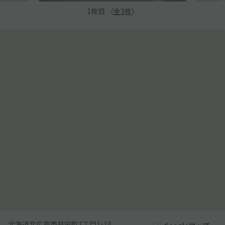
1
枚目 （
全
3
枚
）
北海道北広島市共栄町1丁目1-14