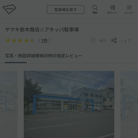
駐車場を貸す
検索
ログイン
メニュー
ヤマキ鈴木商店☆アキッパ駐車場
（
7件
）
保存
シェア
写真・地図
詳細情報
日時の指定
レビュー