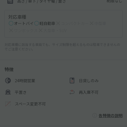
制限なし
高さ / 車下 / タイヤ幅 /
重さ
対応車種
オートバイ
軽自動車
コンパクトカー
中型車
ワンボックス
大型車・SUV
対応車種に該当する車両でも、サイズ制限を超えるものは駐車できませんの
でご注意ください。
特徴
24時間営業
日貸しのみ
平置き
再入庫不可
スペース変更不可
各特徴の説明