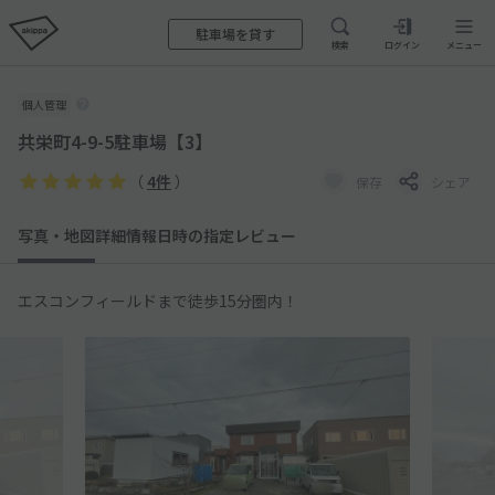
駐車場を貸す
検索
ログイン
メニュー
個人管理
共栄町4-9-5駐車場【3】
（
4件
）
保存
シェア
写真・地図
詳細情報
日時の指定
レビュー
エスコンフィールドまで徒歩15分圏内！