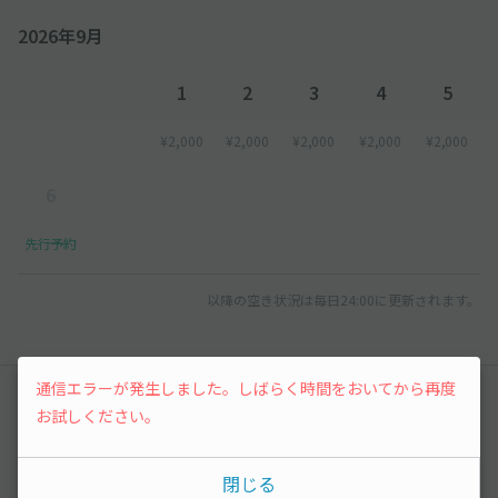
2026年9月
1
2
3
4
5
¥2,000
¥2,000
¥2,000
¥2,000
¥2,000
6
先行予約
以降の空き状況は毎日24:00に更新されます。
通信エラーが発生しました。しばらく時間をおいてから再度
みんなの駐車場Q&A
お試しください。
まだ質問がありません。なにかわからないことや
不安な点があれば気軽に質問してみましょう。
閉じる