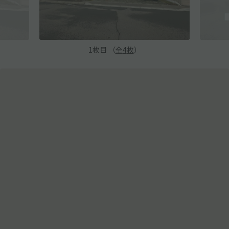
1
枚目 （
全
4
枚
）