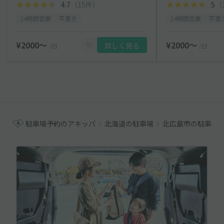
4.7
（15件）
5
（
24時間営業
平置き
24時間営業
平置
¥2000〜
¥2000〜
詳しく見る
/日
/日
駐車場予約のアキッパ
北海道の駐車場
北広島市の駐車場