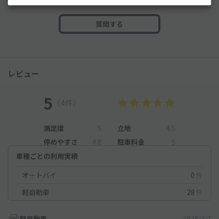
質問する
レビュー
5
（4件）
満足度
5
立地
4.5
停めやすさ
4.8
駐車料金
5
車種ごとの利用実績
オートバイ
0
件
軽自動車
28
件
軽自動車
2026/3/7