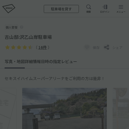
駐車場を貸す
検索
ログイン
メニュー
個人管理
古山邸:沢乙山岸駐車場
（
16件
）
保存
シェア
写真・地図
詳細情報
日時の指定
レビュー
セキスイハイムスーパーアリーナをご利用の方は是非！