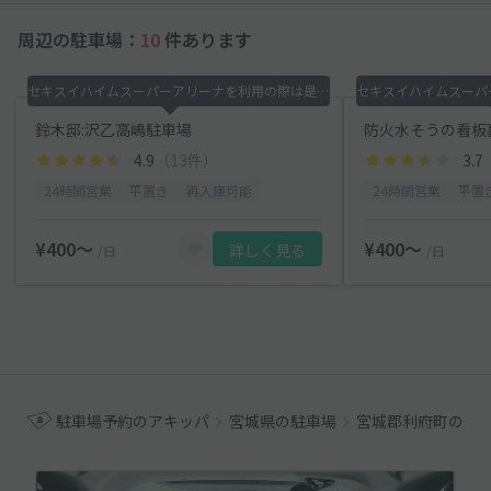
周辺の駐車場：
10
件あります
セキスイハイムスーパーアリーナを利用の際は是非！
鈴木邸:沢乙高嶋駐車場
防火水そうの看板
4.9
（13件）
3.7
24時間営業
平置き
再入庫可能
24時間営業
平置
¥400〜
¥400〜
詳しく見る
/日
/日
駐車場予約のアキッパ
宮城県の駐車場
宮城郡利府町の駐