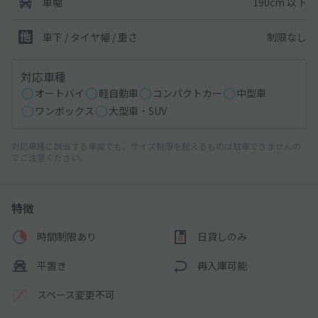
190cm 以下
車幅
制限なし
車下 / タイヤ幅 / 重さ
対応車種
オートバイ
軽自動車
コンパクトカー
中型車
ワンボックス
大型車・SUV
対応車種に該当する車両でも、サイズ制限を超えるものは駐車できませんの
でご注意ください。
特徴
時間制限あり
日貸しのみ
平置き
再入庫可能
スペース変更不可