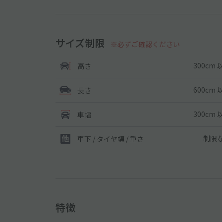
サイズ制限
※必ずご確認ください
300cm 
高さ
600cm 
長さ
300cm 
車幅
制限
車下 / タイヤ幅 / 重さ
特徴