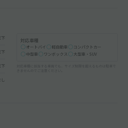
以下
対応車種
オートバイ
軽自動車
コンパクトカー
以下
中型車
ワンボックス
大型車・SUV
以下
対応車種に該当する車両でも、サイズ制限を超えるものは駐車で
きませんのでご注意ください。
なし