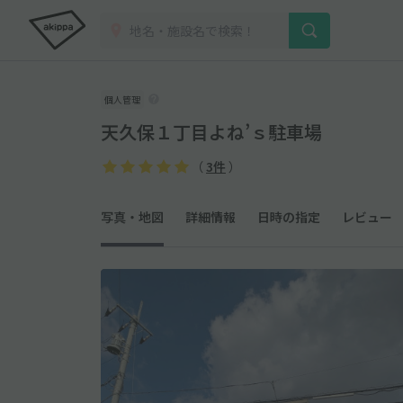
個人管理
天久保１丁目よね’ｓ駐車場
（
3件
）
写真・地図
詳細情報
日時の指定
レビュー