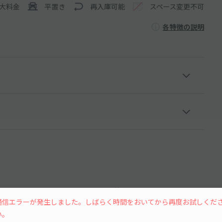
大料金
平置き
再入庫可能
スペース変更不可
各特徴の説明
15分単位
通信エラーが発生しました。しばらく時間をおいてから再度お試しくだ
い。