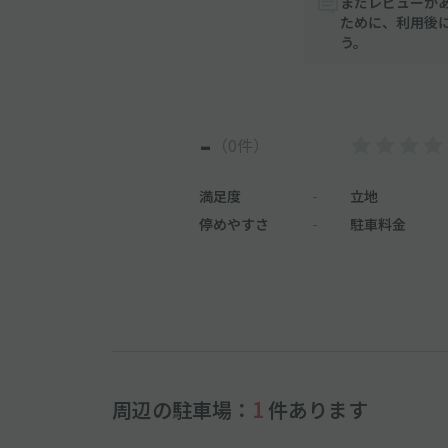
まだレビューが
ために、利用後
う。
-
（0件）
満足度
-
立地
停めやすさ
-
駐車料金
周辺の駐車場：
1
件あります