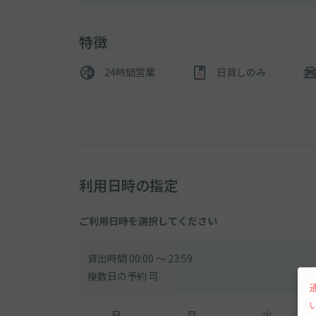
特徴
24時間営業
日貸しのみ
利用日時の指定
ご利用日時を選択してください
貸出時間 00:00 〜 23:59
複数日の予約 可
日
月
火