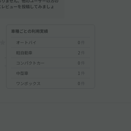
ありません。他のユーザーの方の
にレビューを投稿してみましょ
車種ごとの利用実績
オートバイ
0
件
軽自動車
2
件
-
コンパクトカー
0
件
-
中型車
1
件
ワンボックス
0
件