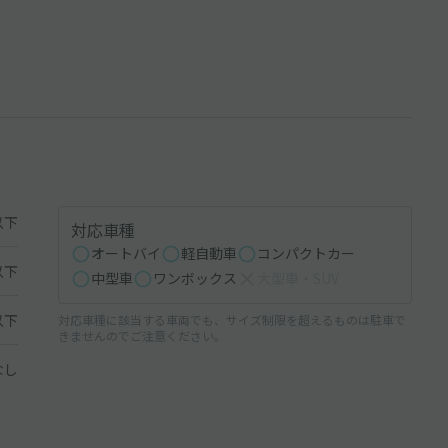
以下
対応車種
オートバイ
軽自動車
コンパクトカー
以下
中型車
ワンボックス
大型車・SUV
以下
対応車種に該当する車両でも、サイズ制限を超えるものは駐車で
きませんのでご注意ください。
なし