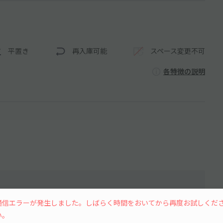
平置き
再入庫可能
スペース変更不可
各特徴の説明
通信エラーが発生しました。しばらく時間をおいてから再度お試しくだ
い。
水
木
金
土