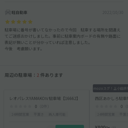
軽自動車
2022/10/30
駐車場に番号が書いてなかったので今回 駐車する場所を間違え
てご迷惑おかけしました。事前に駐車案内ボードの有無や路面に
表記が無いことが分かっていれば注意しました。
今後 考慮願います。
周辺の駐車場：
2
件あります
mozoスグ！上小田井
レオパレスYAMAKOⅣ駐車場【16662】
西区あかしろ駐車
0
（0件）
0
（
24時間営業
平置き
再入庫可能
24時間営業
平置
¥800〜
/日