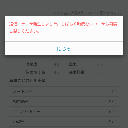
以降の空き状況は毎日24:00に更新されます。
通信エラーが発生しました。しばらく時間をおいてから再度
お試しください。
レビュー
4.8
閉じる
（4件）
満足度
4.8
立地
4.3
停めやすさ
4.3
駐車料金
5
車種ごとの利用実績
オートバイ
1
件
軽自動車
53
件
コンパクトカー
65
件
中型車
57
件