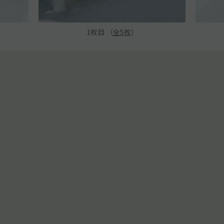
1
枚目 （
全
5
枚
）