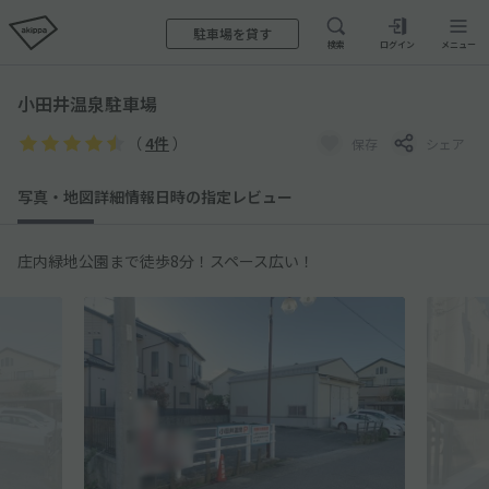
駐車場を貸す
検索
ログイン
メニュー
小田井温泉駐車場
（
4件
）
保存
シェア
写真・地図
詳細情報
日時の指定
レビュー
庄内緑地公園まで徒歩8分！スペース広い！