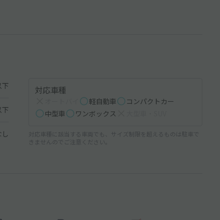
以下
対応車種
オートバイ
軽自動車
コンパクトカー
以下
中型車
ワンボックス
大型車・SUV
なし
対応車種に該当する車両でも、サイズ制限を超えるものは駐車で
きませんのでご注意ください。