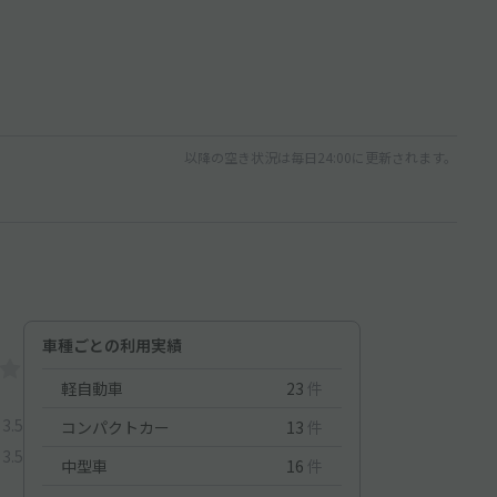
以降の空き状況は毎日24:00に更新されます。
車種ごとの利用実績
軽自動車
23
件
3.5
コンパクトカー
13
件
3.5
中型車
16
件