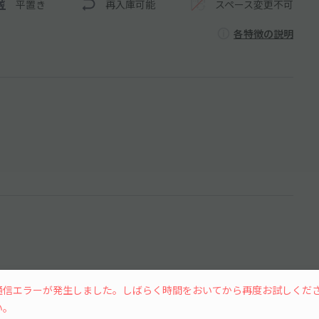
平置き
再入庫可能
スペース変更不可
各特徴の説明
通信エラーが発生しました。しばらく時間をおいてから再度お試しくだ
い。