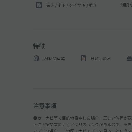
制限
高さ / 車下 / タイヤ幅 /
重さ
特徴
24時間営業
日貸しのみ
注意事項
●カーナビ等で目的地設定した場合、正しい位置が表
下に下記文言のナビアプリのリンクがあるので、そち
アプリの場合：「地図・ナビアプリで見る」という文