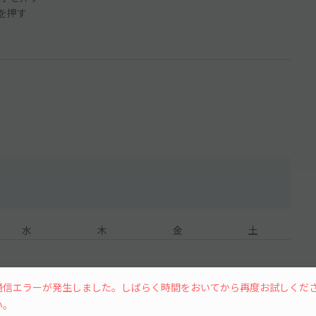
ンを押す
水
木
金
土
通信エラーが発生しました。しばらく時間をおいてから再度お試しくだ
い。
7
8