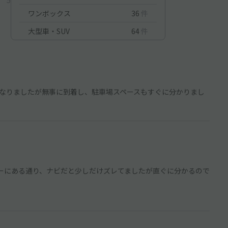
ワンボックス
36
件
大型車・SUV
64
件
なりましたが無事に到着し、駐車場スペースもすぐに分かりまし
ーにある通り、ナビだと少しだけズレてましたが直ぐに分かるので