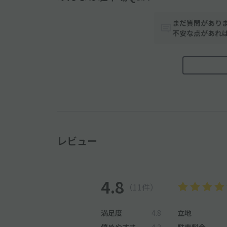
まだ質問があり
不安な点があれ
レビュー
4.8
（11件）
満足度
4.8
立地
停めやすさ
4.3
駐車料金