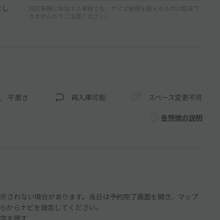
なし
対応車種に該当する車両でも、サイズ制限を超えるものは駐車で
きませんのでご注意ください。
平置き
再入庫可能
スペース変更不可
各特徴の説明
示されない場合があります。当日は予約完了画面を開き、マップ
らからナビを設定してください。
字を押す