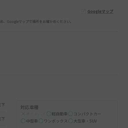
Googleマップ
、Googleマップで場所をお確かめください。
以下
対応車種
オートバイ
軽自動車
コンパクトカー
以下
中型車
ワンボックス
大型車・SUV