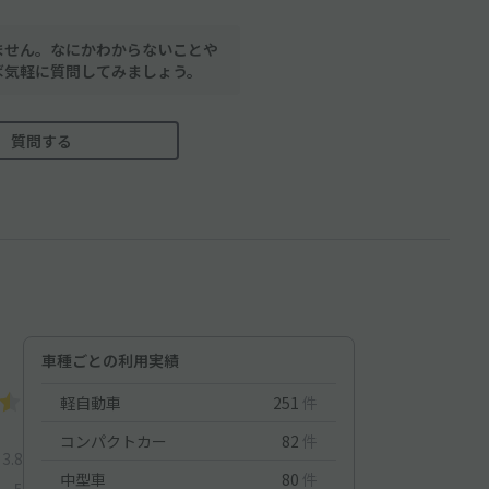
ません。なにかわからないことや
ば気軽に質問してみましょう。
質問する
車種ごとの利用実績
軽自動車
251
件
コンパクトカー
82
件
3.8
中型車
80
件
5