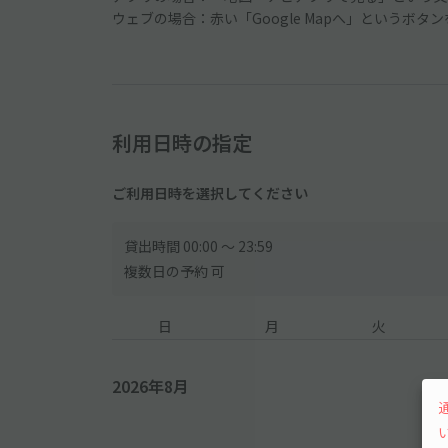
ウェブの場合：赤い「Google Mapへ」というボタ
利用日時の指定
ご利用日時を選択してください
貸出時間 00:00 〜 23:59
複数日の予約 可
日
月
火
2026年8月