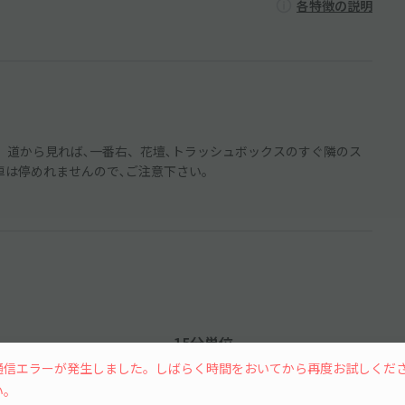
各特徴の説明
。道から見れば､一番右、花壇､トラッシュボックスのすぐ隣のス
車は停めれませんので､ご注意下さい。
15分単位
通信エラーが発生しました。しばらく時間をおいてから再度お試しくだ
い。