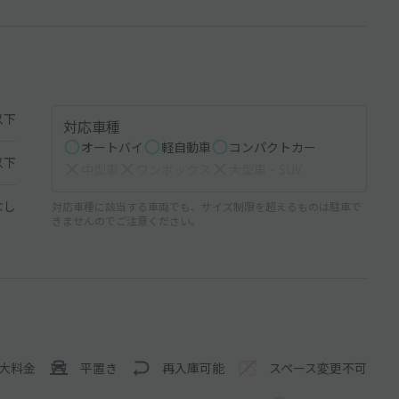
以下
対応車種
オートバイ
軽自動車
コンパクトカー
以下
中型車
ワンボックス
大型車・SUV
なし
対応車種に該当する車両でも、サイズ制限を超えるものは駐車で
きませんのでご注意ください。
大料金
平置き
再入庫可能
スペース変更不可