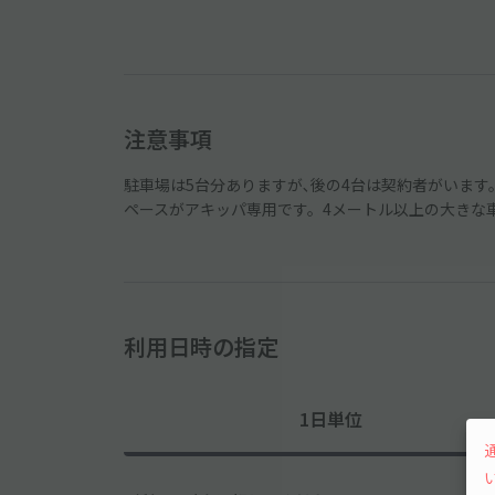
注意事項
駐車場は5台分ありますが､後の4台は契約者がいます
ペースがアキッパ専用です。4メートル以上の大きな
利用日時の指定
1日単位