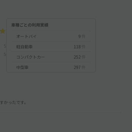
車種ごとの利用実績
オートバイ
9
件
5
軽自動車
118
件
5
コンパクトカー
252
件
中型車
297
件
すかったです。