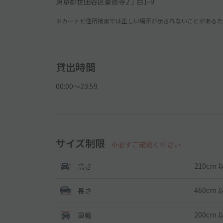
東京都世田谷区豪徳寺2丁目1-9
※カーナビ住所検索では正しい場所が示されないことがあるため
貸出時間
00:00〜23:59
サイズ制限
※必ずご確認ください
210cm 
高さ
460cm 
長さ
200cm 
車幅