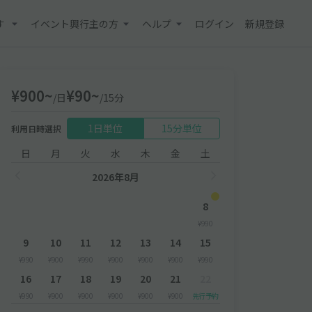
す
イベント興行主の方
ヘルプ
ログイン
新規登録
¥900~
¥90~
/日
/15分
1日単位
15分単位
利用日時選択
日
月
火
水
木
金
土
2026年8月
8
¥990
9
10
11
12
13
14
15
¥990
¥900
¥990
¥900
¥900
¥900
¥990
16
17
18
19
20
21
22
¥990
¥900
¥900
¥900
¥900
¥900
先行予約