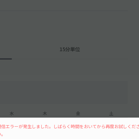
15分単位
水
木
金
土
通信エラーが発生しました。しばらく時間をおいてから再度お試しくだ
い。