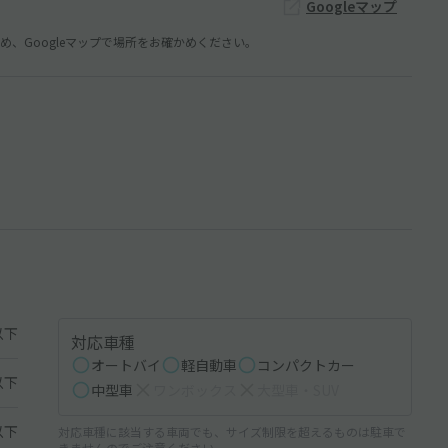
Googleマップ
、Googleマップで場所をお確かめください。
以下
対応車種
オートバイ
軽自動車
コンパクトカー
以下
中型車
ワンボックス
大型車・SUV
以下
対応車種に該当する車両でも、サイズ制限を超えるものは駐車で
きませんのでご注意ください。