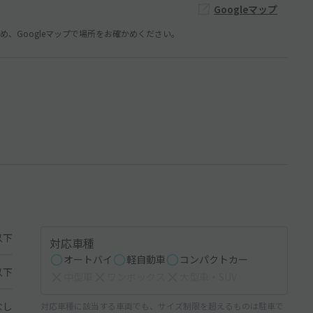
Googleマップ
、Googleマップで場所をお確かめください。
以下
対応車種
オートバイ
軽自動車
コンパクトカー
以下
中型車
ワンボックス
大型車・SUV
なし
対応車種に該当する車両でも、サイズ制限を超えるものは駐車で