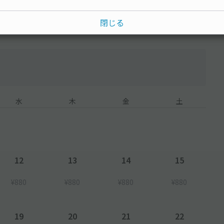
閉じる
水
木
金
土
12
13
14
15
¥880
¥880
¥880
¥880
19
20
21
22