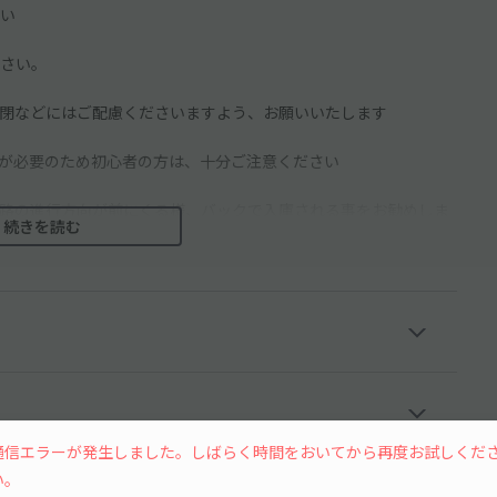
い
さい。
閉などにはご配慮くださいますよう、お願いいたします
が必要のため初心者の方は、十分ご注意ください
路の進行方向が前にくる様、バックで入庫される事をお勧めしま
続きを読む
らっしゃる事もあり、くれぐれも徐行をお願いします
通信エラーが発生しました。しばらく時間をおいてから再度お試しくだ
い。