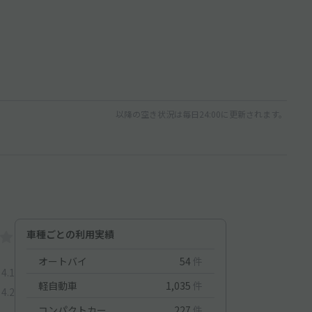
以降の空き状況は毎日24:00に更新されます。
車種ごとの利用実績
オートバイ
54
件
4.1
軽自動車
1,035
件
4.2
コンパクトカー
227
件