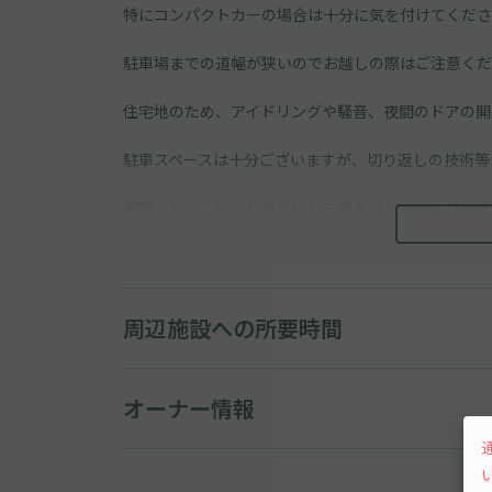
特にコンパクトカーの場合は十分に気を付けてくださ
駐車場までの道幅が狭いのでお越しの際はご注意くだ
住宅地のため、アイドリングや騒音、夜間のドアの開
駐車スペースは十分ございますが、切り返しの技術等
夜暗くなってからお帰りになる場合は、あらかじめ帰
す
近くに小学校があり、また近隣に小さなお子さんがい
周辺施設への所要時間
オーナー情報