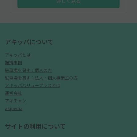
詳しく見る
アキッパについて
アキッパとは
提携事例
駐車場を貸す：個人の方
駐車場を貸す：法人・個人事業主の方
アキッパバリュープラスとは
運営会社
アキチャン
akipedia
サイトの利用について