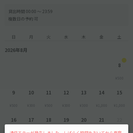
貸出時間 00:00 〜 23:59
複数日の予約 可
日
月
火
水
木
金
土
2026年8月
8
¥500
9
10
11
12
13
14
15
¥500
¥300
¥500
¥300
¥300
¥1,000
¥1,000
16
17
18
19
20
21
22
通信エラーが発生しました。しばらく時間をおいてから再度
¥1,000
¥300
¥300
¥300
¥300
¥300
先行予約