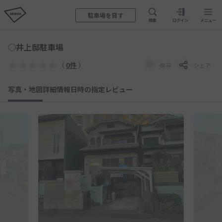
駐車場を貸す
検索
ログイン
メニュー
○井上邸駐車場
（
0件
）
保存
シェア
写真・地図
詳細情報
日時の指定
レビュー