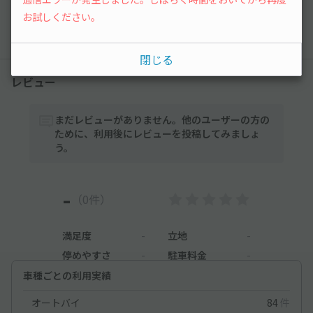
お試しください。
以降の空き状況は毎日24:00に更新されます。
閉じる
レビュー
まだレビューがありません。他のユーザーの方の
ために、利用後にレビューを投稿してみましょ
う。
-
（0件）
満足度
-
立地
-
停めやすさ
-
駐車料金
-
車種ごとの利用実績
オートバイ
84
件