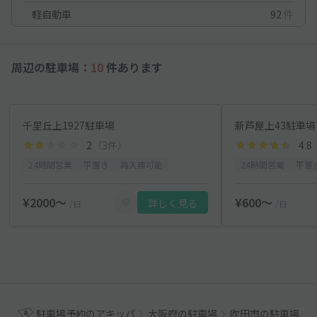
軽自動車
92
件
周辺の駐車場：
10
件あります
千里丘上1927駐車場
新芦屋上43駐車場
2
（3件）
4.8
24時間営業
平置き
再入庫可能
24時間営業
平置
¥2000〜
¥600〜
詳しく見る
/日
/日
駐車場予約のアキッパ
大阪府の駐車場
吹田市の駐車場