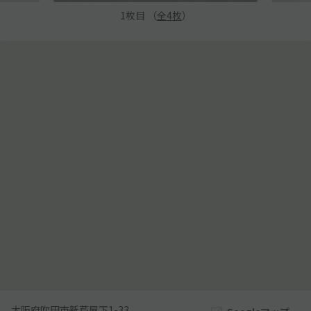
1
枚目 （
全
4
枚
）
大阪府吹田市新芦屋下1-33