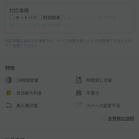
対応車種
オートバイ
軽自動車
コンパクトカー
中型車
ワンボックス
大型車・SUV
対応車種に該当する車両でも、サイズ制限を超えるものは駐車できませんの
でご注意ください。
特徴
24時間営業
時間貸し可能
当日最大料金
平置き
再入庫可能
スペース変更不可
各特徴の説明