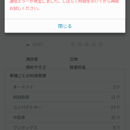
通信エラーが発生しました。しばらく時間をおいてから再度
お試しください。
まだレビューがありません。他のユーザーの方の
ために、利用後にレビューを投稿してみましょ
う。
閉じる
-
（0件）
満足度
-
立地
-
停めやすさ
-
駐車料金
-
車種ごとの利用実績
オートバイ
2
件
軽自動車
11
件
コンパクトカー
13
件
中型車
32
件
ワンボックス
8
件