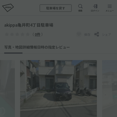
駐車場を貸す
検索
ログイン
メニュー
akippa亀井町4丁目駐車場
（
0件
）
保存
シェア
写真・地図
詳細情報
日時の指定
レビュー