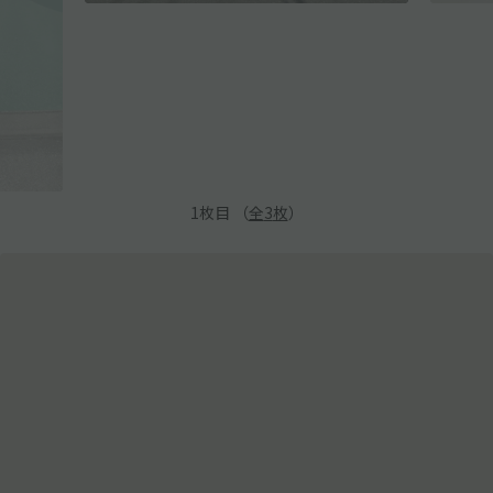
1
枚目 （
全
3
枚
）