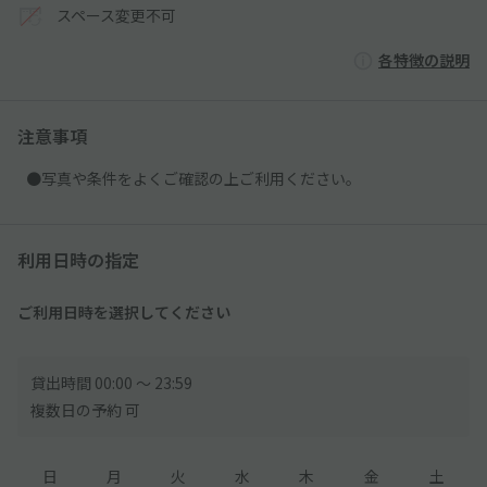
スペース変更不可
各特徴の説明
注意事項
●写真や条件をよくご確認の上ご利用ください。
利用日時の指定
ご利用日時を選択してください
貸出時間 00:00 〜 23:59
複数日の予約 可
日
月
火
水
木
金
土