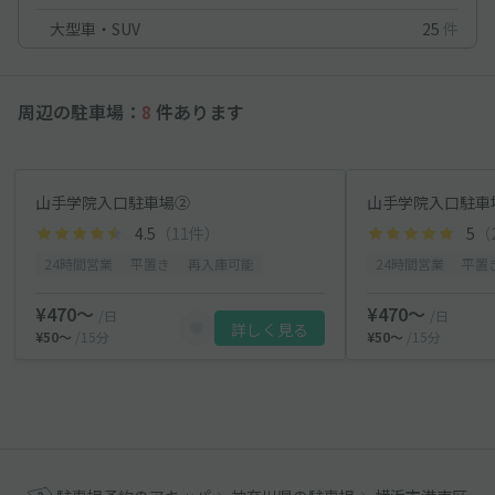
大型車・SUV
25
件
周辺の駐車場：
8
件あります
山手学院入口駐車場②
山手学院入口駐車
4.5
（11件）
5
（
24時間営業
平置き
再入庫可能
24時間営業
平置
¥470〜
¥470〜
/日
/日
詳しく見る
¥50〜
/15分
¥50〜
/15分