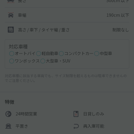
500cm 以下
長さ
190cm 以下
車幅
制限なし
高さ / 車下 / タイヤ幅 /
重さ
対応車種
オートバイ
軽自動車
コンパクトカー
中型車
ワンボックス
大型車・SUV
対応車種に該当する車両でも、サイズ制限を超えるものは駐車できませんの
でご注意ください。
特徴
24時間営業
日貸しのみ
平置き
再入庫可能