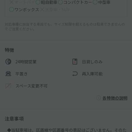
オートバイ
軽自動車
コンパクトカー
中型車
ワンボックス
大型車・SUV
対応車種に該当する車両でも、サイズ制限を超えるものは駐車できませんの
でご注意ください。
特徴
24時間営業
日貸しのみ
平置き
再入庫可能
スペース変更不可
各特徴の説明
注意事項
◆当駐車場は、区画線や区画番号の表記はございません。そのた