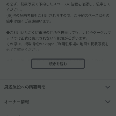
め必ず、掲載写真で予約したスペースの位置を確認し、駐車して
ください。
(※)他の契約者様もご利用されますので、ご予約スペース以外の
駐車は固くご遠慮願います。
◆ご利用いただく駐車場の住所を検索しても、ナビやグーグルマ
ップでは正式に表示されない可能性がございます。
その際は、掲載情報のakippaご利用駐車場の地図や掲載写真を
必ずご確認ください。
◆当駐車場の周辺は似たような形状の駐車場が複数ございます。
続きを読む
掲載写真をご参考のうえ、駐車場にお間違いのないようご注意く
ださい。
◆駐車場までの道路が狭くなっております。十分にご注意のう
周辺施設への所要時間
え、駐車場までお越しくださいませ。
─────────────
オーナー情報
◇駐車スペースには「車止め」がありません。ご了承ください。