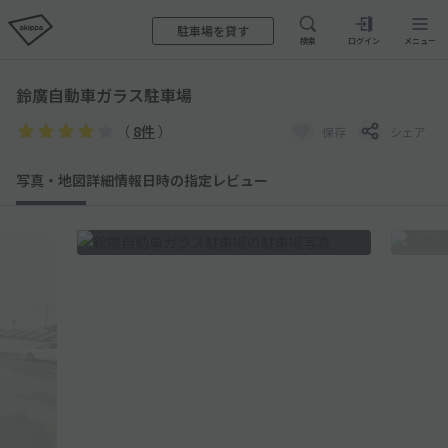
駐車場を貸す
検索
ログイン
メニュー
鈴廣自動車ガラス駐車場
（
8件
）
保存
シェア
写真・地図
詳細情報
日時の指定
レビュー