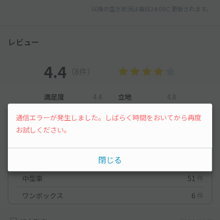
以降の空き状況は毎日24:00に更新されます。
レビュー
4.4
（8件）
満足度
4.4
立地
4.8
停めやすさ
4.5
駐車料金
5
通信エラーが発生しました。しばらく時間をおいてから再度
車種ごとの利用実績
お試しください。
軽自動車
67
件
閉じる
コンパクトカー
23
件
中型車
51
件
ワンボックス
6
件