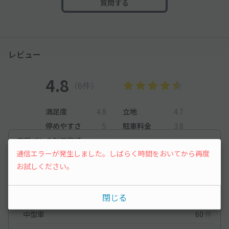
質問する
レビュー
4.8
（6件）
満足度
4.8
立地
4.7
停めやすさ
5
駐車料金
3.8
車種ごとの利用実績
通信エラーが発生しました。しばらく時間をおいてから再度
オートバイ
0
件
お試しください。
軽自動車
54
件
閉じる
コンパクトカー
23
件
中型車
60
件