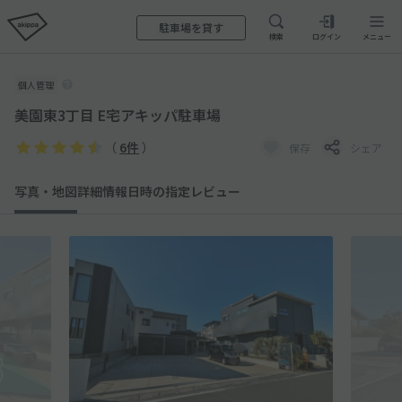
駐車場を貸す
検索
ログイン
メニュー
個人管理
美園東3丁目 E宅アキッパ駐車場
（
6件
）
保存
シェア
写真・地図
詳細情報
日時の指定
レビュー