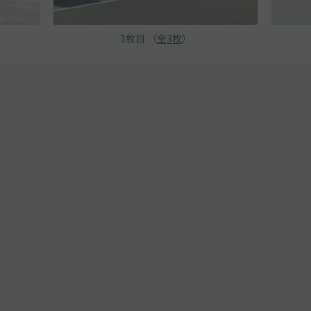
1
枚目 （
全
3
枚
）