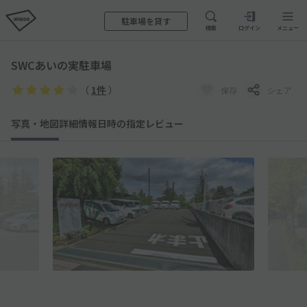
駐車場を貸す
検索
ログイン
メニュー
SWCあいの実駐車場
（
1件
）
保存
シェア
写真・地図
詳細情報
日時の指定
レビュー