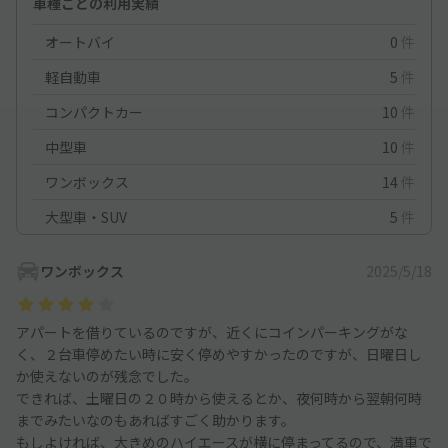
車種ごとの利用実績
オートバイ
0
件
軽自動車
5
件
コンパクトカー
10
件
中型車
10
件
ワンボックス
14
件
大型車・SUV
5
件
ワンボックス
2025/5/18
アパートを借りているのですが、近くにコインパーキングがな
く、２台車停めたい時に安く停めやすかったのですが、日曜日し
か使えないのが残念でした。
できれば、土曜日の２０時から使えるとか、夜何時から翌朝何時
までみたいなのもあればすごく助かります。
もしよければ、大きめのハイエースが横に停まってるので、満車で