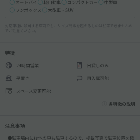
オートバイ
軽自動車
コンパクトカー
中型車
ワンボックス
大型車・SUV
対応車種に該当する車両でも、サイズ制限を超えるものは駐車できませんの
でご注意ください。
特徴
24時間営業
日貸しのみ
平置き
再入庫可能
スペース変更可能
各特徴の説明
注意事項
●駐車場内には他の車も駐車するので、掲載写真で駐車位置を確