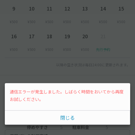
9
10
11
12
13
14
15
¥500
¥500
¥500
¥500
¥500
¥500
¥500
16
17
18
19
20
21
¥500
¥500
¥500
¥500
¥500
先行予約
以降の空き状況は毎日24:00に更新されます。
レビュー
通信エラーが発生しました。しばらく時間をおいてから再度
お試しください。
4
（1件）
閉じる
満足度
4
立地
5
停めやすさ
5
駐車料金
5