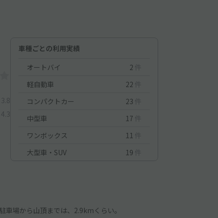
車種ごとの利用実績
オートバイ
2
件
軽自動車
22
件
3.8
コンパクトカー
23
件
4.3
中型車
17
件
ワンボックス
11
件
大型車・SUV
19
件
車場から山頂までは、2.9kmくらい。