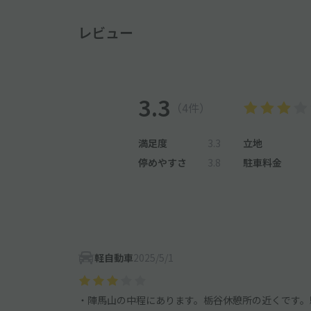
レビュー
3.3
（4件）
満足度
3.3
立地
停めやすさ
3.8
駐車料金
軽自動車
2025/5/1
・陣馬山の中程にあります。栃谷休憩所の近くです。駐