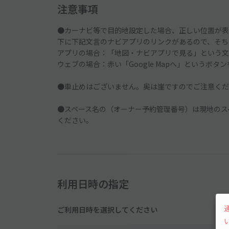
注意事項
●カーナビ等で目的地設定した場合、正しい位置が表
下に下記文言のナビアプリのリンクがあるので、そち
アプリの場合：「地図・ナビアプリで見る」という文
ウェブの場合：赤い「Google Mapへ」というボタ
●車止めはございません。奥は崖ですのでご注意くだ
●スペース名の（オーナー予約管理番号）は現地のス
ください。
利用日時の指定
ご利用日時を選択してください