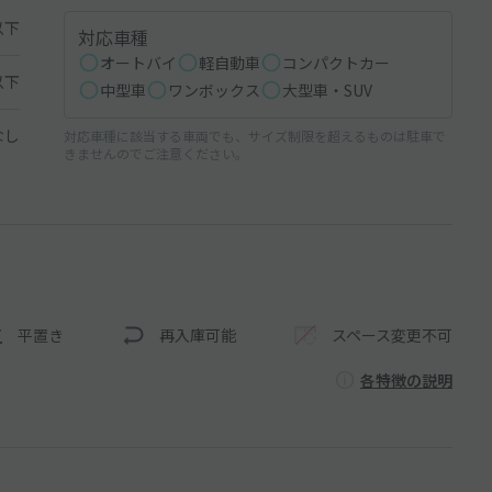
以下
対応車種
オートバイ
軽自動車
コンパクトカー
以下
中型車
ワンボックス
大型車・SUV
なし
対応車種に該当する車両でも、サイズ制限を超えるものは駐車で
きませんのでご注意ください。
平置き
再入庫可能
スペース変更不可
各特徴の説明