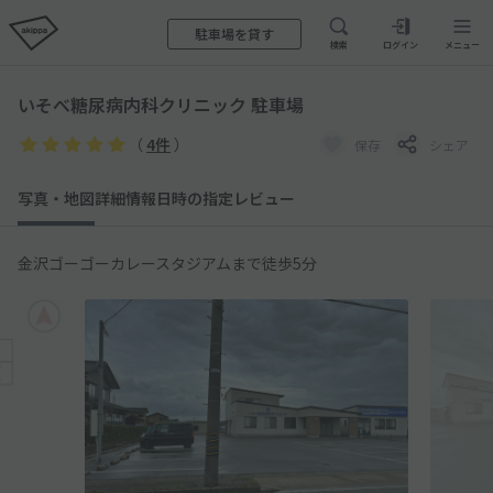
駐車場を貸す
検索
ログイン
メニュー
いそべ糖尿病内科クリニック 駐車場
（
4件
）
保存
シェア
写真・地図
詳細情報
日時の指定
レビュー
金沢ゴーゴーカレースタジアムまで徒歩5分