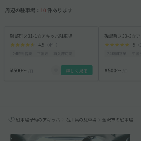
周辺の駐車場：
10
件あります
磯部町ヌ31-1☆アキッパ駐車場
磯部町ヌ33-3☆
4.5
（4件）
5
（
24時間営業
平置き
再入庫可能
24時間営業
平置
¥500〜
¥500〜
詳しく見る
/日
/日
駐車場予約のアキッパ
石川県の駐車場
金沢市の駐車場