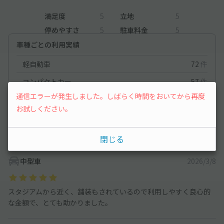
満足度
5
立地
5
停めやすさ
5
駐車料金
5
車種ごとの利用実績
軽自動車
72
件
コンパクトカー
57
件
通信エラーが発生しました。しばらく時間をおいてから再度
中型車
45
件
お試しください。
ワンボックス
42
件
大型車・SUV
27
件
閉じる
中型車
2026/3/8
スタジアムから近く、舗装もされているので利用しやすく良心的
な金額で、とても助かりました。