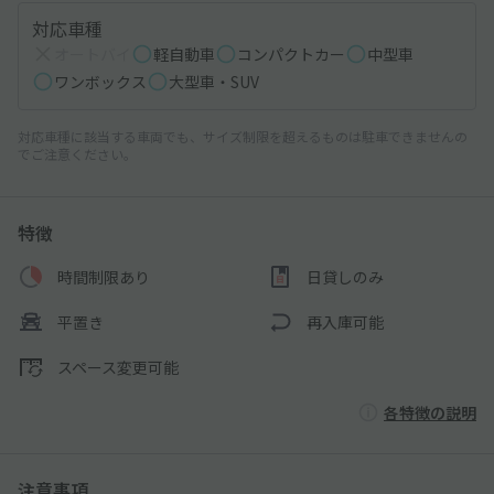
対応車種
オートバイ
軽自動車
コンパクトカー
中型車
ワンボックス
大型車・SUV
対応車種に該当する車両でも、サイズ制限を超えるものは駐車できませんの
でご注意ください。
特徴
時間制限あり
日貸しのみ
平置き
再入庫可能
スペース変更可能
各特徴の説明
注意事項