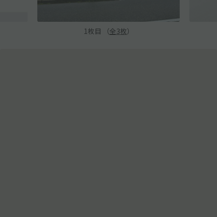
1
枚目 （
全
3
枚
）