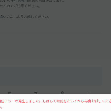
8:30】の歩行者専用道路の標識があります。
せんのでご注意ください。
違いのないようお越しください。
水
木
金
土
通信エラーが発生しました。しばらく時間をおいてから再度お試しくだ
い。