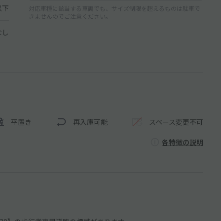
以下
対応車種に該当する車両でも、サイズ制限を超えるものは駐車で
きませんのでご注意ください。
なし
平置き
再入庫可能
スペース変更不可
各特徴の説明