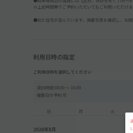
●駐車場周辺の道路には【土日、休日を除く 7:00～
※上記時間帯でご予約いただいてもご利用いただけま
●似た住宅が並んでいます。掲載写真を確認し、お間
利用日時の指定
ご利用日時を選択してください
貸出時間 08:00 〜 16:00
複数日の予約 可
日
月
火
2026年8月