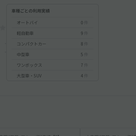
車種ごとの利用実績
オートバイ
0
件
軽自動車
9
件
-
コンパクトカー
8
件
-
中型車
5
件
ワンボックス
7
件
大型車・SUV
4
件