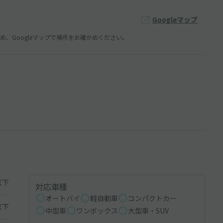
Googleマップ
、Googleマップで場所をお確かめください。
以下
対応車種
オートバイ
軽自動車
コンパクトカー
以下
中型車
ワンボックス
大型車・SUV