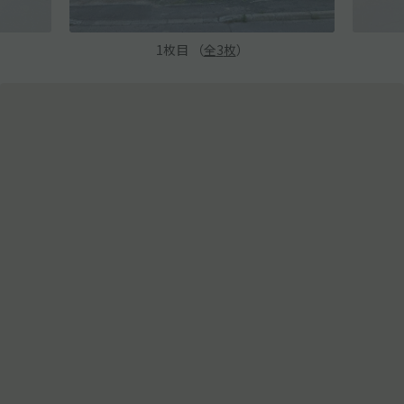
1
枚目 （
全
3
枚
）