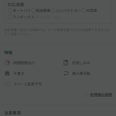
対応車種
オートバイ
軽自動車
コンパクトカー
中型車
ワンボックス
大型車・SUV
対応車種に該当する車両でも、サイズ制限を超えるものは駐車できませんの
でご注意ください。
特徴
時間制限あり
日貸しのみ
平置き
再入庫可能
スペース変更不可
各特徴の説明
注意事項