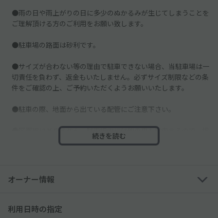
●雨の日や雨上がりの日に多少のぬかるみが生じてしまうことを
ご理解頂ける方のご利用をお願い致します。
●駐車場の路面は砂利です。
●サイズが合わない等の理由で駐車できない場合、当駐車場は一
切責任を負わず、返金もいたしません。必ずサイズ制限などの条
件をご確認の上、ご予約いただくようお願いいたします。
●駐車の際、地面から出ている配管にご注意下さい。
●区画線はありません。駐車場内には他の車も駐車するので、掲
続きを読む
載写真で駐車位置を確認し、ご利用ください。
●車止めはございません。スペースそばにある壁などに接触しな
いよう、ご注意ください。
オーナー情報
●駐車場入口に段差、傾斜がございます。車高が低いお車はご注
意ください。
利用日時の指定