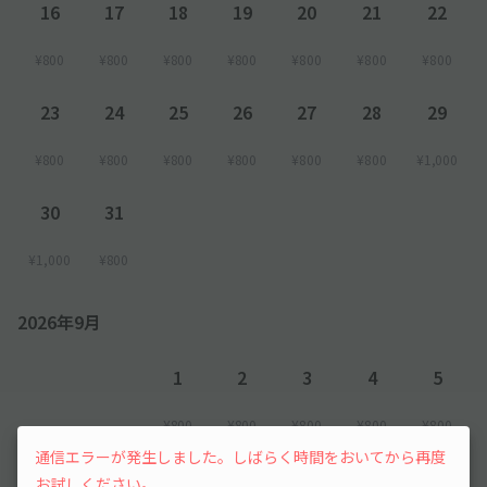
16
17
18
19
20
21
22
¥800
¥800
¥800
¥800
¥800
¥800
¥800
23
24
25
26
27
28
29
¥800
¥800
¥800
¥800
¥800
¥800
¥1,000
30
31
¥1,000
¥800
2026年9月
1
2
3
4
5
¥800
¥800
¥800
¥800
¥800
通信エラーが発生しました。しばらく時間をおいてから再度
6
7
お試しください。