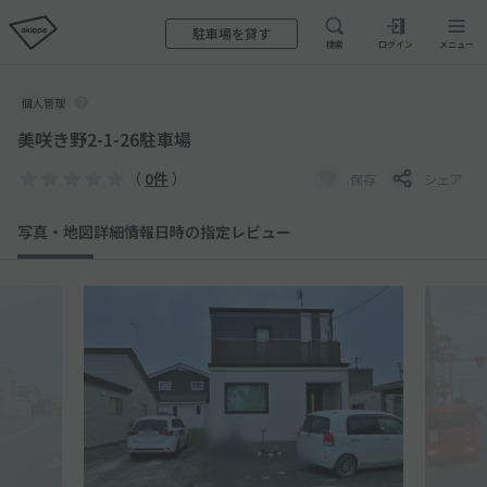
駐車場を貸す
検索
ログイン
メニュー
個人管理
美咲き野2-1-26駐車場
（
0件
）
保存
シェア
写真・地図
詳細情報
日時の指定
レビュー