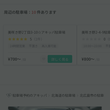
周辺の駐車場：
10
件あります
美咲き野2丁目3-10☆アキッパ駐車場
美咲き野2-4-9駐
5
（1件）
0
（
24時間営業
平置き
再入庫可能
10:00〜23:00
平
¥700〜
¥800〜
詳しく見る
/日
/日
駐車場予約のアキッパ
北海道の駐車場
北広島市の駐車場