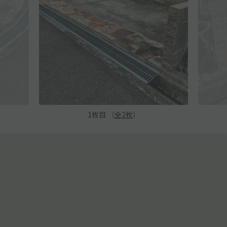
1
枚目 （
全
2
枚
）