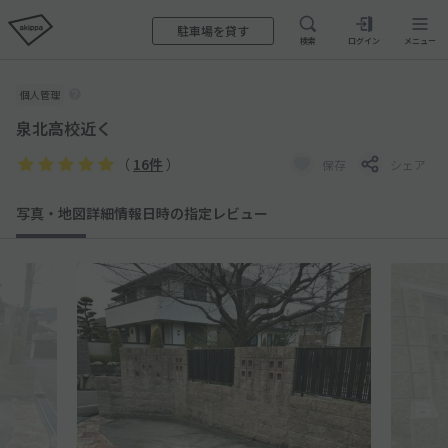
駐車場を貸す
検索
ログイン
メニュー
個人管理
泉北高校近く
（
16件
）
保存
シェア
写真・地図
詳細情報
日時の指定
レビュー