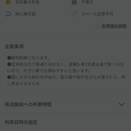
当日最大料金
平置き
再入庫可能
スペース変更不可
各特徴の説明
注意事項
●縦列駐車になります。
●住宅街なので車通りは少なく、道幅も車2台通る道で狭くはな
いので、大きい車でも停めやすいと思います。
●庭に大きな桜の木があり、落ち葉や桜の花びらが落ちたら、申
し訳ありません🌸
周辺施設への所要時間
利用日時の指定