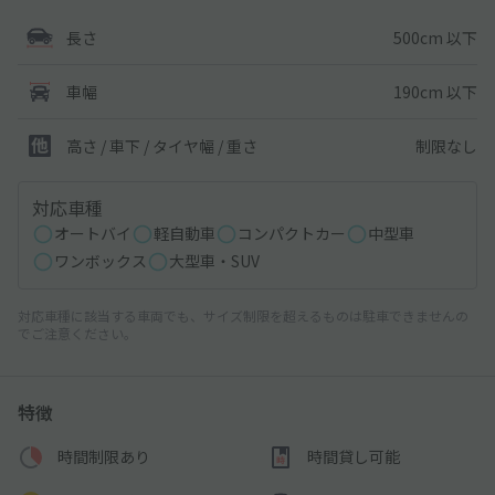
500cm 以下
長さ
190cm 以下
車幅
制限なし
高さ / 車下 / タイヤ幅 /
重さ
対応車種
オートバイ
軽自動車
コンパクトカー
中型車
ワンボックス
大型車・SUV
対応車種に該当する車両でも、サイズ制限を超えるものは駐車できませんの
でご注意ください。
特徴
時間制限あり
時間貸し可能