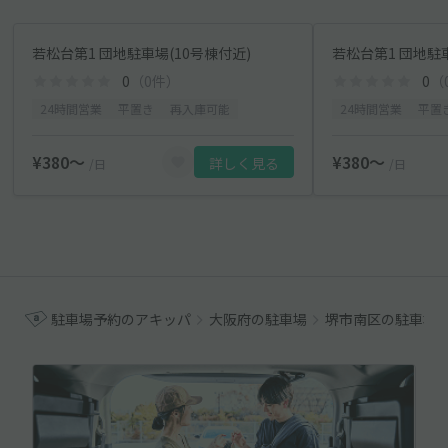
若松台第1 団地駐車場(10号棟付近)
若松台第1 団地駐
0
（0件）
0
（
24時間営業
平置き
再入庫可能
24時間営業
平置
¥380〜
¥380〜
詳しく見る
/日
/日
駐車場予約のアキッパ
大阪府の駐車場
堺市南区の駐車場