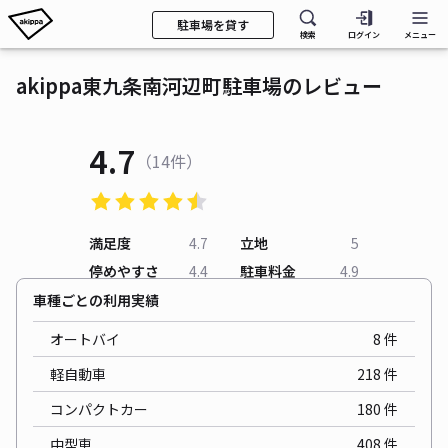
駐車場を貸す
検索
ログイン
メニュー
akippa東九条南河辺町駐車場のレビュー
4.7
（14件）
満足度
4.7
立地
5
停めやすさ
4.4
駐車料金
4.9
車種ごとの利用実績
オートバイ
8
件
軽自動車
218
件
コンパクトカー
180
件
中型車
408
件