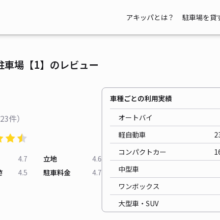
アキッパとは？
駐車場を貸
駐車場【1】のレビュー
車種ごとの利用実績
23件）
オートバイ
軽自動車
2
コンパクトカー
1
4.7
立地
4.6
中型車
さ
4.5
駐車料金
4.7
ワンボックス
大型車・SUV