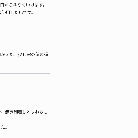
り口から傘なくいけます。
ば使用したいです。
向かえた。少し家の前の道
で、無事到着しとまれまし
した。