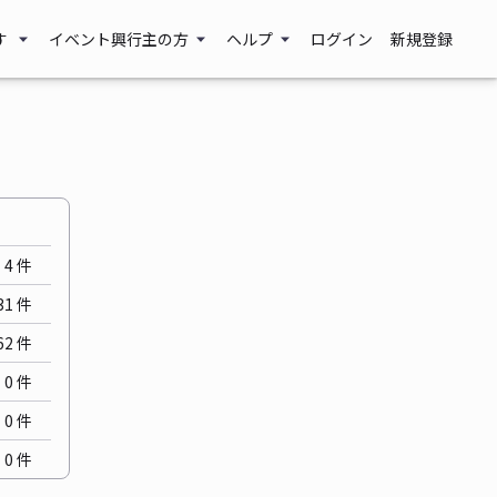
す
イベント興行主の方
ヘルプ
ログイン
新規登録
4
件
31
件
62
件
0
件
0
件
0
件