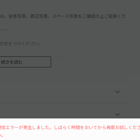
は、全体写真、周辺写真、スペース写真をご確認の上ご駐車くだ
──
お気をつけください。
行人等に十分お気をつけてください。
続きを読む
・騒音等お気を付け下さいませ。
通信エラーが発生しました。しばらく時間をおいてから再度お試しくだ
い。