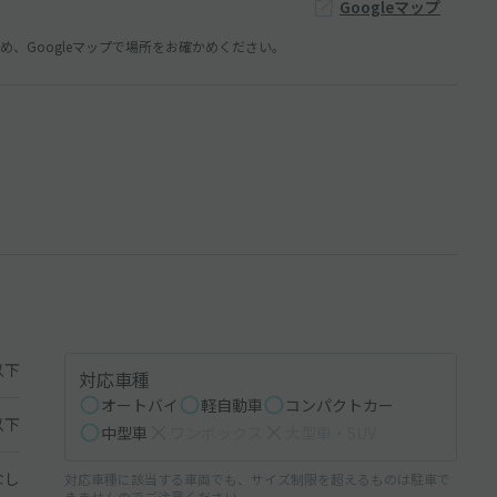
Googleマップ
、Googleマップで場所をお確かめください。
以下
対応車種
オートバイ
軽自動車
コンパクトカー
以下
中型車
ワンボックス
大型車・SUV
なし
対応車種に該当する車両でも、サイズ制限を超えるものは駐車で
きませんのでご注意ください。