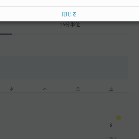
閉じる
15分単位
水
木
金
土
8
¥350