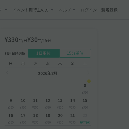
す
イベント興行主の方
ヘルプ
ログイン
新規登録
¥330~
¥30~
/日
/15分
1日単位
15分単位
利用日時選択
日
月
火
水
木
金
土
2026年8月
8
¥350
9
10
11
12
13
14
15
¥350
¥330
¥350
¥330
¥330
¥330
¥350
16
17
18
19
20
21
22
¥350
¥330
¥330
¥330
¥330
¥330
先行予約