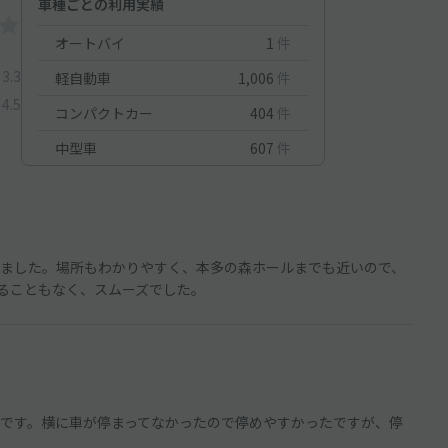
車種ごとの利用実績
オートバイ
1
件
3.3
軽自動車
1,006
件
4.5
コンパクトカー
404
件
中型車
607
件
ました。場所もわかりやすく、本多の森ホールまでも近いので、
れることもなく、スムーズでした。
です。横に車が停まってなかったので停めやすかったですが、停