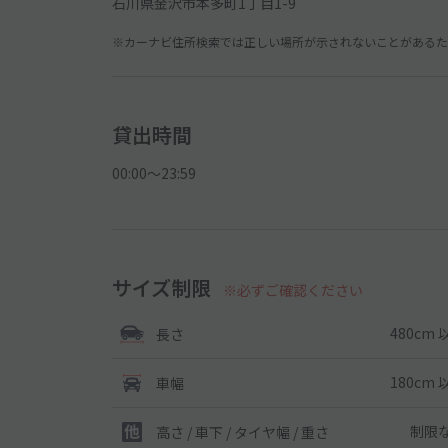
石川県金沢市本多町1丁目1-9
※カーナビ住所検索では正しい場所が示されないことがあるため
貸出時間
00:00〜23:59
サイズ制限
※必ずご確認ください
480cm 
長さ
180cm 
車幅
制限
高さ / 車下 / タイヤ幅 /
重さ