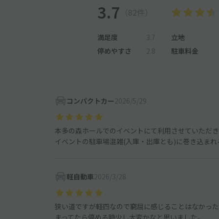
3.7
（82件）
満足度
3.7
立地
停めやすさ
2.8
駐車料金
コンパクトカー
2026/5/29
本多の森ホールでのイベントにて利用させていただき
イベントの駐車場混雑(入庫・出庫とも)に巻き込ま
軽自動車
2026/3/28
狭い道ですが軽四なので窮屈に感じることはなかった
まってたら停める時少し大変かなと思いました。