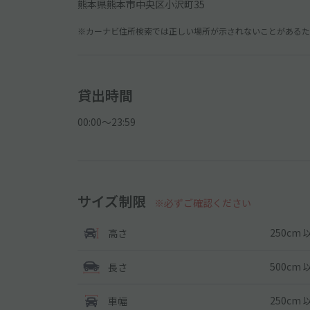
熊本県熊本市中央区小沢町35
※カーナビ住所検索では正しい場所が示されないことがあるため
貸出時間
00:00〜23:59
サイズ制限
※必ずご確認ください
250cm 
高さ
500cm 
長さ
250cm 
車幅