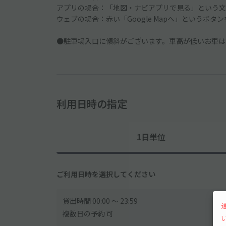
アプリの場合：「地図・ナビアプリで見る」という文
ウェブの場合：赤い「Google Mapへ」というボタ
●駐車場入口に傾斜がございます。車高が低いお車は
利用日時の指定
1日単位
ご利用日時を選択してください
貸出時間 00:00 〜 23:59
複数日の予約 可