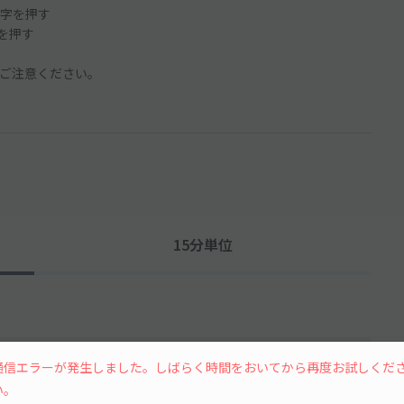
字を押す
ンを押す
ご注意ください。
15分単位
通信エラーが発生しました。しばらく時間をおいてから再度お試しくだ
い。