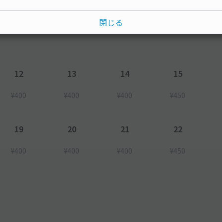
水
木
金
土
閉じる
12
13
14
15
¥400
¥400
¥400
¥450
19
20
21
22
¥400
¥400
¥400
¥450