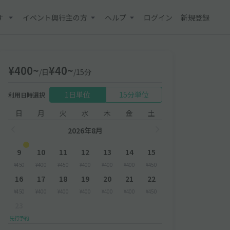
す
イベント興行主の方
ヘルプ
ログイン
新規登録
¥400~
¥40~
/日
/15分
1日単位
15分単位
利用日時選択
日
月
火
水
木
金
土
2026年8月
9
10
11
12
13
14
15
¥450
¥400
¥450
¥400
¥400
¥400
¥450
16
17
18
19
20
21
22
¥450
¥400
¥400
¥400
¥400
¥400
¥450
23
先行予約