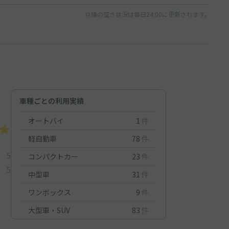
以降の空き状況は毎日24:00に更新されます。
車種ごとの利用実績
オートバイ
1
件
軽自動車
78
件
5
コンパクトカー
23
件
5
中型車
31
件
ワンボックス
9
件
大型車・SUV
83
件