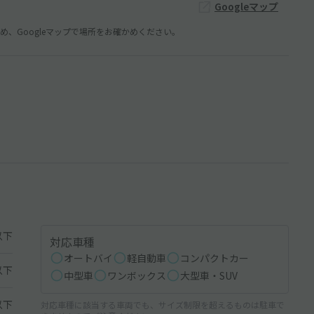
Googleマップ
、Googleマップで場所をお確かめください。
以下
対応車種
オートバイ
軽自動車
コンパクトカー
以下
中型車
ワンボックス
大型車・SUV
以下
対応車種に該当する車両でも、サイズ制限を超えるものは駐車で