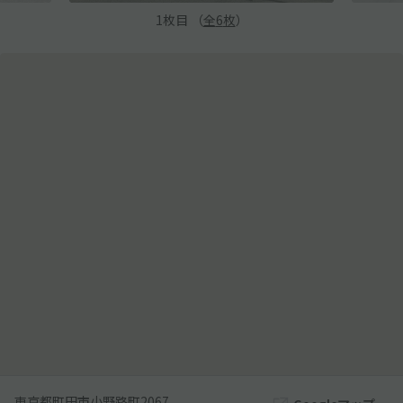
1
枚目 （
全
6
枚
）
東京都町田市小野路町2067