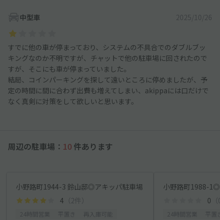
中型車
2025/10/26
すでに他の車が停まっており、システムの不具合でのダブルブッ
キングなのか不明ですが、チャットで他の駐車場に回されたので
すが、そこにも車が停まっていました。
結局、コインパーキングを探して遠いところに停めましたが、予
定の時間に間に合わず出費も増えてしまい、akippaには口だけで
なく真剣に対策をして欲しいと思います。
周辺の駐車場：
10
件あります
小野路町1944-3 鈴山邸◎アキッパ駐車場
小野路町1988-
4
（2件）
0
（
24時間営業
平置き
再入庫可能
24時間営業
平置