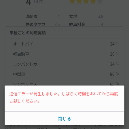
4
（4件）
満足度
4
立地
3.8
停めやすさ
3.5
駐車料金
4
車種ごとの利用実績
オートバイ
24
件
軽自動車
20
件
コンパクトカー
34
件
中型車
86
件
ワンボックス
65
件
通信エラーが発生しました。しばらく時間をおいてから再度
コンパクトカー
2025/6/21
お試しください。
サッカー観戦後、自宅へ帰宅時の事を考えてセレクトさせていた
閉じる
だきました。このあたりは仕事でよく通るのである程度は土地感