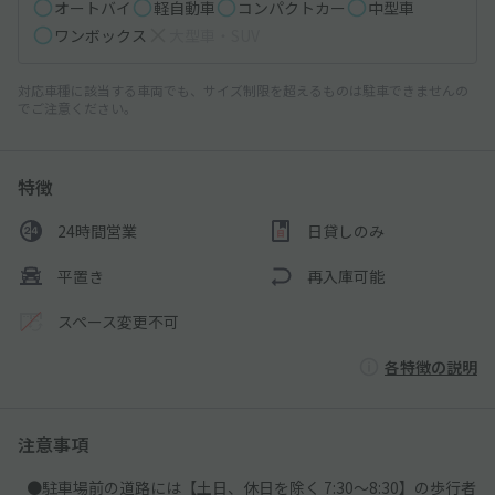
オートバイ
軽自動車
コンパクトカー
中型車
ワンボックス
大型車・SUV
対応車種に該当する車両でも、サイズ制限を超えるものは駐車できませんの
でご注意ください。
特徴
24時間営業
日貸しのみ
平置き
再入庫可能
スペース変更不可
各特徴の説明
注意事項
●駐車場前の道路には【土日、休日を除く 7:30～8:30】の歩行者