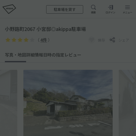
駐車場を貸す
検索
ログイン
メニュー
小野路町2067 小宮邸◎akippa駐車場
（
4件
）
保存
シェア
写真・地図
詳細情報
日時の指定
レビュー