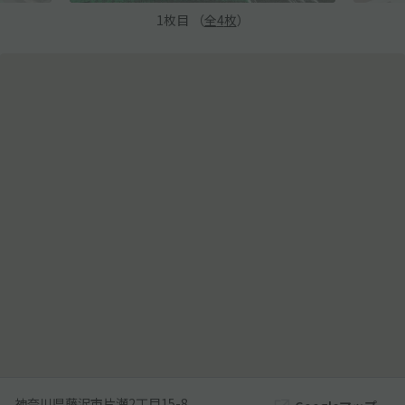
1
枚目 （
全
4
枚
）
神奈川県藤沢市片瀬2丁目15-8