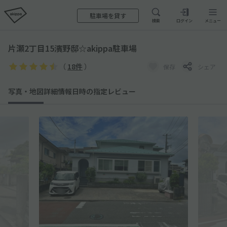
駐車場を貸す
検索
ログイン
メニュー
片瀬2丁目15濱野邸☆akippa駐車場
（
18件
）
保存
シェア
写真・地図
詳細情報
日時の指定
レビュー