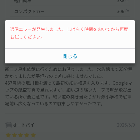
軽自動車
338
件
コンパクトカー
306
件
中型車
479
件
通信エラーが発生しました。しばらく時間をおいてから再度
ワンボックス
309
件
お試しください。
ワンボックス
2026/5/30
閉じる
新江ノ島水族館に行くためにお借りしました。水族館まで25分程
かかりましたが平坦なので苦に感じませんでした。
467号線の境川橋を渡って最初の細い横道を入ります、Googleマ
ップの航空写真で見れますが、細い道の緩いカーブで塀が飛び出
ている所が要注意です。細い道の突き当たりが片瀬小学校で駐車
場前は広くなっているので駐車しやすかったです。
オートバイ
2026/5/9