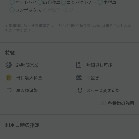
オートバイ
軽自動車
コンパクトカー
中型車
ワンボックス
大型車・SUV
対応車種に該当する車両でも、サイズ制限を超えるものは駐車できませんの
でご注意ください。
特徴
24時間営業
時間貸し可能
当日最大料金
平置き
再入庫可能
スペース変更可能
各特徴の説明
利用日時の指定