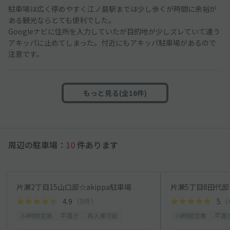
駐車場は広く停めやすく江ノ島駅までは少し歩くが時間に余裕が
ある観光ならとても便利でした。
Googleナビに住所を入力していたが目的地が少しズレていて違う
アキッパに止めてしまった。付近にもアキッパ駐車場があるので
注意です。
もっと見る(全16件)
周辺の駐車場：
10
件あります
片瀬2丁目15山口邸☆akippa駐車場
片瀬5丁目8田代邸☆
4.9
（9件）
5
（
24時間営業
平置き
再入庫可能
24時間営業
平置