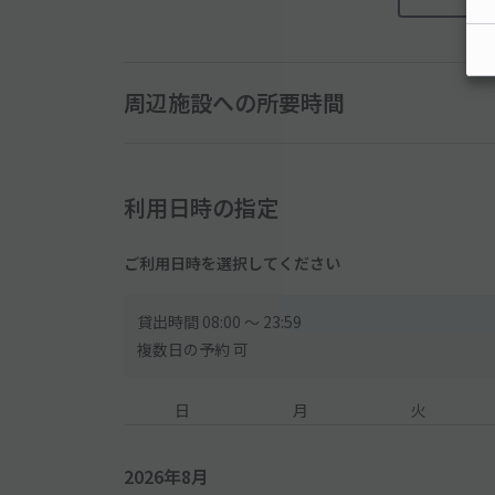
◆段差・傾斜があるため車高の低いお車でのご利用の
万が一、車下を擦ったとして対応いたしかねます
ご理解の上、予約/利用をお願いします
-------------------------------------------------
周辺施設への所要時間
◇住宅街にあるので、周辺の住民・対向車・騒音など
利用日時の指定
ご利用日時を選択してください
貸出時間 08:00 〜 23:59
複数日の予約 可
日
月
火
2026年8月