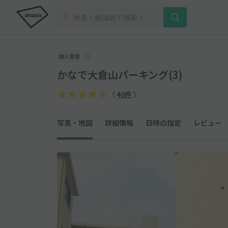
個人管理
かなで大倉山パーキング(3)
（
40件
）
写真・地図
詳細情報
日時の指定
レビュー