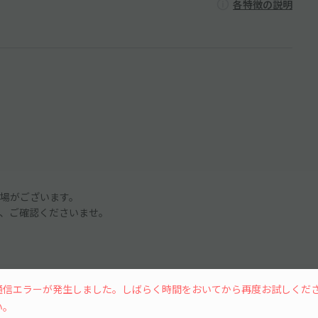
各特徴の説明
場がございます。
、ご確認くださいませ。
グーグルマップでは正式に表示されない可能性がございます。
通信エラーが発生しました。しばらく時間をおいてから再度お試しくだ
を必ずご確認ください。
い。
続きを読む