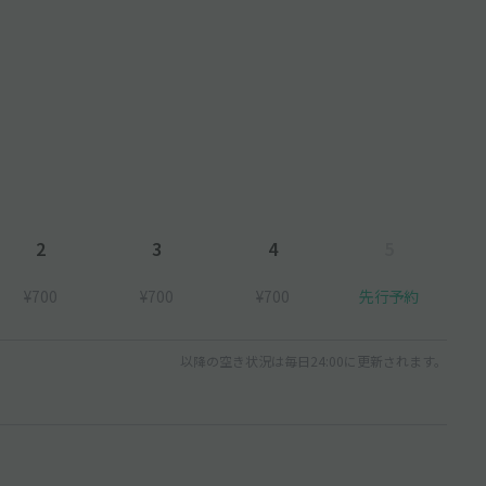
2
3
4
5
¥700
¥700
¥700
先行予約
以降の空き状況は毎日24:00に更新されます。