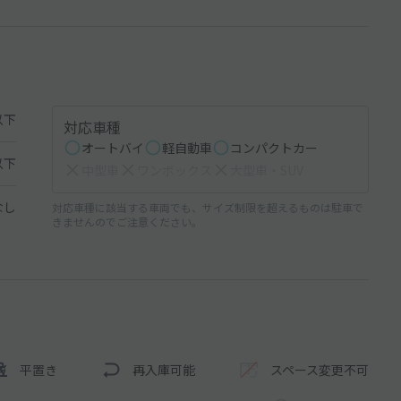
以下
対応車種
オートバイ
軽自動車
コンパクトカー
以下
中型車
ワンボックス
大型車・SUV
なし
対応車種に該当する車両でも、サイズ制限を超えるものは駐車で
きませんのでご注意ください。
平置き
再入庫可能
スペース変更不可