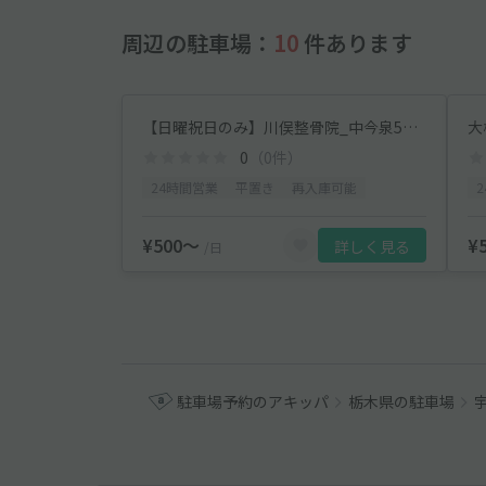
周辺の駐車場：
10
件あります
【日曜祝日のみ】川俣整骨院_中今泉5丁目アキッパ駐車場
大
0
（0件）
24時間営業
平置き
再入庫可能
¥500〜
¥
詳しく見る
/日
駐車場予約のアキッパ
栃木県の駐車場