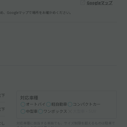
Googleマップ
、Googleマップで場所をお確かめください。
以下
対応車種
オートバイ
軽自動車
コンパクトカー
以下
中型車
ワンボックス
大型車・SUV
なし
対応車種に該当する車両でも、サイズ制限を超えるものは駐車で