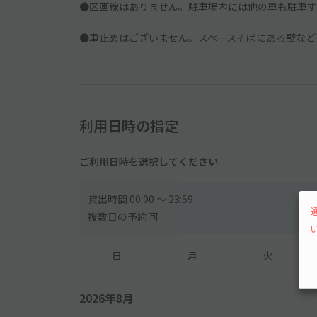
●区画線はありません。駐車場内には他の車も駐車す
●車止めはございません。スペースそばにある壁など
利用日時の指定
ご利用日時を選択してください
貸出時間 00:00 〜 23:59
複数日の予約 可
日
月
火
2026年8月