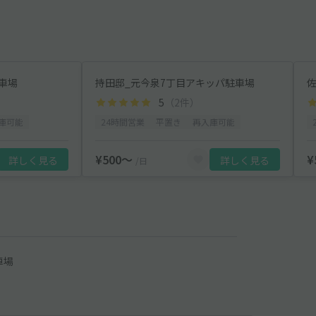
車場
持田邸_元今泉7丁目アキッパ駐車場
5
（2件）
庫可能
24時間営業
平置き
再入庫可能
¥500〜
¥
詳しく見る
詳しく見る
/日
車場