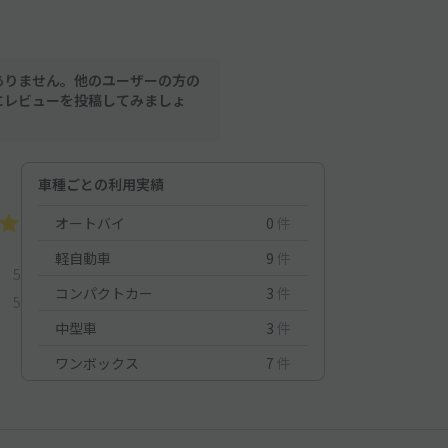
ありません。他のユーザーの方の
にレビューを投稿してみましょ
車種ごとの利用実績
オートバイ
0
件
軽自動車
9
件
5
コンパクトカー
3
件
5
中型車
3
件
ワンボックス
7
件