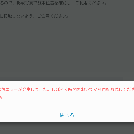
るので、掲載写真で駐車位置を確認し、ご利用ください。
に接触しないよう、ご注意ください。
通信エラーが発生しました。しばらく時間をおいてから再度お試しくだ
い。
水
木
金
土
閉じる