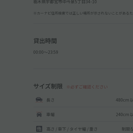
栃木県宇都宮市中今泉5丁目34-10
※カーナビ住所検索では正しい場所が示されないことがあるため
貸出時間
00:00〜23:59
サイズ制限
※必ずご確認ください
480cm 
長さ
240cm 
車幅
制限
高さ / 車下 / タイヤ幅 /
重さ