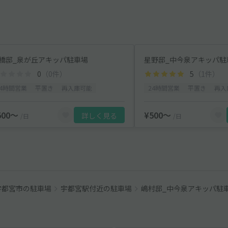
橋邸_泉が丘アキッパ駐車場
星野邸_中今泉アキッパ駐
0
（0件）
5
（1件）
24時間営業
平置き
再入庫可能
24時間営業
平置き
再入
500〜
¥500〜
詳しく見る
/日
/日
宇都宮市の駐車場
宇都宮駅付近の駐車場
嶋村邸_中今泉アキッパ駐