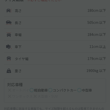
180cm 以下
高さ
505cm 以下
長さ
184cm 以下
車幅
11cm 以上
車下
179cm 以下
タイヤ幅
1900kg 以下
重さ
対応車種
オートバイ
軽自動車
コンパクトカー
中型車
ワンボックス
大型車・SUV
対応車種に該当する車両でも、サイズ制限を超えるものは駐車できませんの