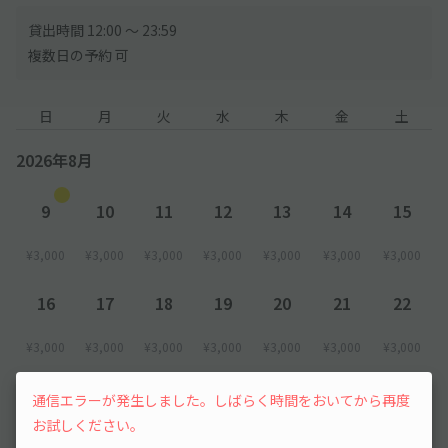
可能性あり
※アキッパへ登録の車種と、実際にご利用の車種が異なる場合、
貸出時間 12:00 〜 23:59
ご入庫をお断りする可能性あり
複数日の予約 可
●ご不明の際は、駐車場に確認後、ご予約いただきますようお願
日
月
火
水
木
金
土
いします。
─────────
2026年8月
【ご利用時間について】
●システム上、利用可能時間が【12:00～23:59】となっておりま
すが、翌12:00まで駐車していただけます。
9
10
11
12
13
14
15
※利用規約【47】「超過利用」の適用対象外となります。
¥3,000
¥3,000
¥3,000
¥3,000
¥3,000
¥3,000
¥3,000
●12:00～21:00までに入出庫してください。21:00～翌朝8:00は
入出庫できません。
16
17
18
19
20
21
22
●当駐車場には利用時間制限がございます。時間制限を必ずご確
¥3,000
¥3,000
¥3,000
¥3,000
¥3,000
¥3,000
¥3,000
認の上、入出庫をお願いいたします。
予約時間を超えてご利用された場合、現地料金に従い現地にて別
23
24
25
26
27
28
29
通信エラーが発生しました。しばらく時間をおいてから再度
途、超過料金・宿泊料金をお支払いください。
お試しください。
¥3,000
¥3,000
¥3,000
¥3,000
¥3,000
¥3,000
¥3,000
●ビルの営業時間外は入出庫不可ですのでご注意ください。