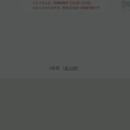
1
枚目 （
全
11
枚
）