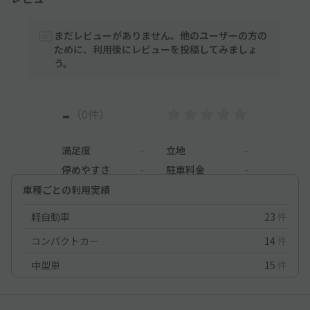
まだレビューがありません。他のユーザーの方の
ために、利用後にレビューを投稿してみましょ
う。
-
（0件）
満足度
-
立地
-
停めやすさ
-
駐車料金
-
車種ごとの利用実績
軽自動車
23
件
コンパクトカー
14
件
中型車
15
件