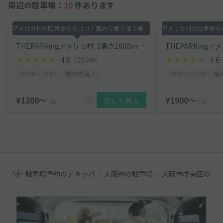
周辺の駐車場：
10
件あります
アメリカ村の駐車場ならココ！室内で乗り降り楽チン！
THEPARKingアメリカ村【高さ1800mmまで可】
4.6
（258件）
4.6
08:00〜21:00
機械式(有人)
08:00〜21:00
機
¥1200〜
¥1900〜
詳しく見る
/日
/日
駐車場予約のアキッパ
大阪府の駐車場
大阪市中央区の駐