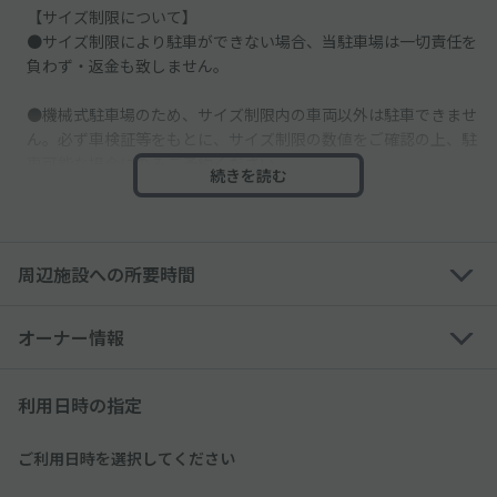
【サイズ制限について】
●サイズ制限により駐車ができない場合、当駐車場は一切責任を
負わず・返金も致しません。
●機械式駐車場のため、サイズ制限内の車両以外は駐車できませ
ん。必ず車検証等をもとに、サイズ制限の数値をご確認の上、駐
車可能な場合にのみご予約ください。
続きを読む
[ 利用可能サイズ制限内であっても以下の車両は利用不可 ]
・ルーフキャリア（金具のみ含む）搭載車両
・ウイング、背面にスペアタイヤ搭載車両
周辺施設への所要時間
・各種トラックなど
・サイドミラーが折りたためない車両
・左ハンドルの車両
オーナー情報
・ジムニー
・黒ナンバー・緑ナンバー(営業ナンバー)
利用日時の指定
※高さのサイズ制限により、トールワゴン・一部の軽自動車は利
用できない可能性あり
ご利用日時を選択してください
※外国車・スポーツカーなどのタイヤ幅が広い車は利用できない