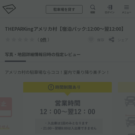
駐車場を貸す
検索
ログイン
メニュー
THEPARKingアメリカ村【宿泊パック:12:00～翌12:00】
（
0件
）
保存
シェア
写真・地図
詳細情報
日時の指定
レビュー
アメリカ村の駐車場ならココ！室内で乗り降り楽チン！