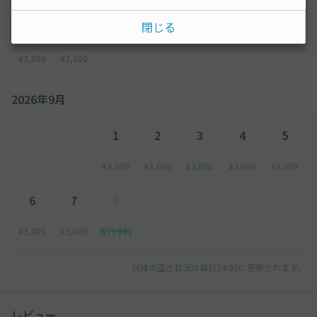
閉じる
30
31
─────────
【入庫方法について】
¥3,000
¥3,000
●到着後、現地スタッフへアキッパで予約している旨を伝え、予
約完了メール または 予約確認ページをご提示ください。申請な
き場合、現地にて別途お支払が発生します。
2026年9月
※建物の敷地内への動物の同伴をお断りしています。
1
2
3
4
5
¥3,000
¥3,000
¥3,000
¥3,000
¥3,000
6
7
8
¥3,000
¥3,000
先行予約
以降の空き状況は毎日24:00に更新されます。
レビュー