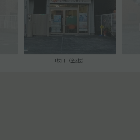
1
枚目 （
全
3
枚
）