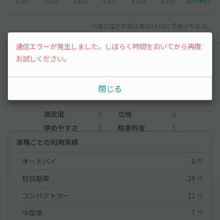
¥350
¥350
¥350
¥350
¥350
¥350
先行予約
以降の空き状況は毎日24:00に更新されます。
通信エラーが発生しました。しばらく時間をおいてから再度
レビュー
お試しください。
5
閉じる
（1件）
満足度
5
立地
5
停めやすさ
5
駐車料金
5
車種ごとの利用実績
オートバイ
0
件
軽自動車
29
件
コンパクトカー
11
件
中型車
7
件