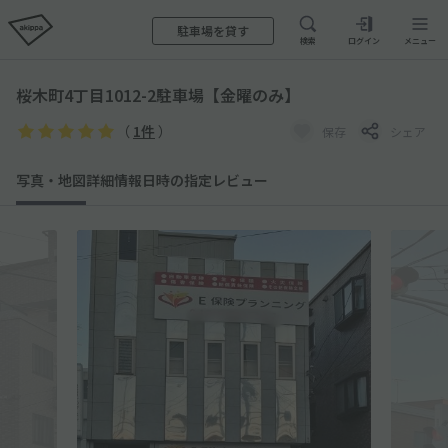
駐車場を貸す
検索
ログイン
メニュー
桜木町4丁目1012-2駐車場【金曜のみ】
（
1件
）
保存
シェア
写真・地図
詳細情報
日時の指定
レビュー