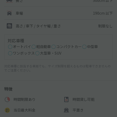
500cm 以下
長さ
190cm 以下
車幅
制限なし
高さ / 車下 / タイヤ幅 /
重さ
対応車種
オートバイ
軽自動車
コンパクトカー
中型車
ワンボックス
大型車・SUV
対応車種に該当する車両でも、サイズ制限を超えるものは駐車できませんの
でご注意ください。
特徴
時間制限あり
時間貸し可能
当日最大料金
平置き