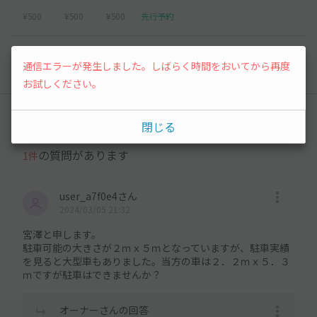
¥500
¥500
¥500
先行予約
以降の空き状況は毎日24:00に更新されます。
通信エラーが発生しました。しばらく時間をおいてから再度
お試しください。
みんなの駐車場Q&A
閉じる
の質問があります
1件
user_a7f0e4さん
2024/03/05 21:32
宮澤と申します。
駐車可能の大きさが２ｍｘ５ｍとなっていますが、駐車実績
を見ると大型車もありました。当方の車は２．２ｍｘ５．３
ｍですが駐車はできませんか？
オーナーさんの回答