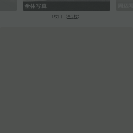
1
枚目 （
全
2
枚
）