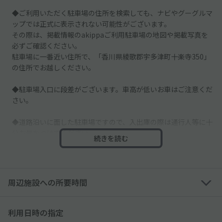
◆ご利用いただく駐車場の住所を検索しても、ナビやグーグルマ
ップでは正式に表示されない可能性がございます。
その際は、掲載情報のakippaご利用駐車場の地図や掲載写真を
必ずご確認ください。
駐車場に一番近い住所で、「香川県綾歌郡宇多津町十楽寺350」
の住所でお越しください。
◆駐車場入口に段差がございます。車高が低いお車はご注意くだ
さい。
◆道路沿いに面した駐車場ですので、入出庫の際は通行人等に十
分お気をつけてください。
続きを読む
◆当駐車場は、区画線や車止めはございませんのでかならず予約
したスペースの場所等を掲載写真でご確認ください。
周辺施設への所要時間
◆他の空スペースは別契約者様のスペースとなりますので、必ず
予約したスペースに駐車してください。
利用日時の指定
◆駐車場後方には畑がございます。栽培用スペースに当たらない