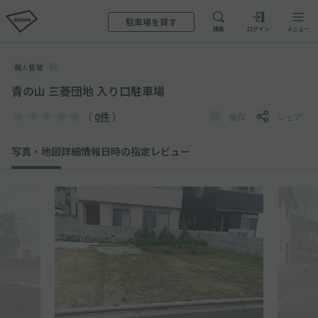
駐車場を貸す
検索
ログイン
メニュー
個人管理
青の山 三菱団地 入り口駐車場
（
0件
）
保存
シェア
写真・地図
詳細情報
日時の指定
レビュー