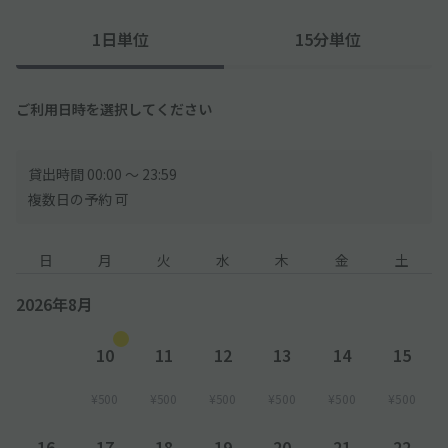
ようご注意ください。
1日単位
15分単位
─────────────
◇住宅街にあるので、周辺の住民・対向車・騒音などにはご注意
ご利用日時を選択してください
ください。
◇駐車場周辺には学校がございます。登校・下校時の学生にご注
貸出時間 00:00 〜 23:59
意ください。
複数日の予約 可
日
月
火
水
木
金
土
2026年8月
10
11
12
13
14
15
¥500
¥500
¥500
¥500
¥500
¥500
16
17
18
19
20
21
22