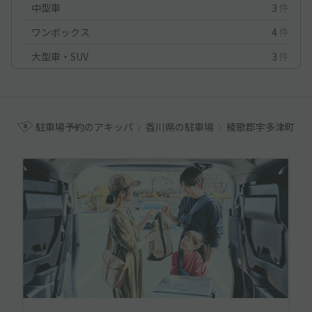
中型車
3
件
ワンボックス
4
件
大型車・SUV
3
件
駐車場予約のアキッパ
香川県の駐車場
綾歌郡宇多津町の