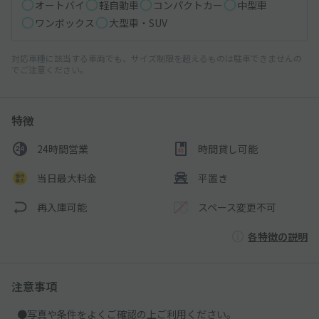
オートバイ
軽自動車
コンパクトカー
中型車
ワンボックス
大型車・SUV
対応車種に該当する車両でも、サイズ制限を超えるものは駐車できませんの
でご注意ください。
特徴
24時間営業
時間貸し可能
当日最大料金
平置き
再入庫可能
スペース変更不可
各特徴の説明
注意事項
●写真や条件をよくご確認の上ご利用ください。