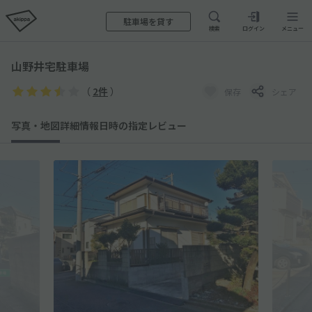
駐車場を貸す
検索
ログイン
メニュー
山野井宅駐車場
（
2件
）
保存
シェア
写真・地図
詳細情報
日時の指定
レビュー