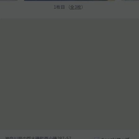
1
枚目 （
全
3
枚
）
神奈川県中郡大磯町西小磯287-57