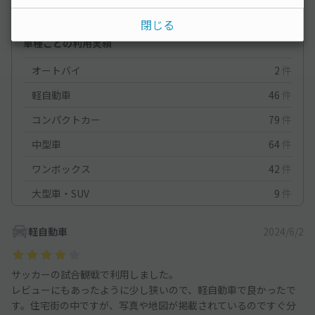
満足度
3.5
立地
4.5
停めやすさ
3
駐車料金
4.5
閉じる
車種ごとの利用実績
オートバイ
2
件
軽自動車
46
件
コンパクトカー
79
件
中型車
64
件
ワンボックス
42
件
大型車・SUV
9
件
軽自動車
2024/6/2
サッカーの試合観戦で利用しました。
レビューにもあったように少し狭いので、軽自動車で良かったで
す。住宅街の中ですが、写真や地図が掲載されているのですぐ分