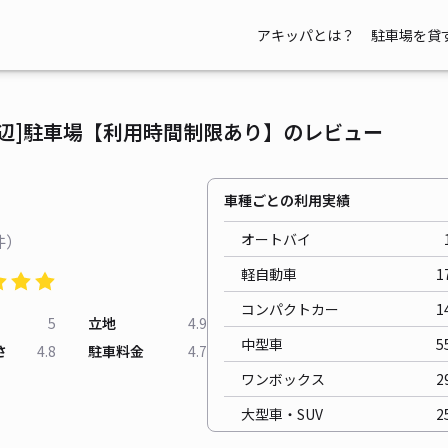
アキッパとは？
駐車場を貸
渡辺]駐車場【利用時間制限あり】のレビュー
車種ごとの利用実績
件）
オートバイ
軽自動車
1
コンパクトカー
1
5
立地
4.9
中型車
5
さ
4.8
駐車料金
4.7
ワンボックス
2
大型車・SUV
2