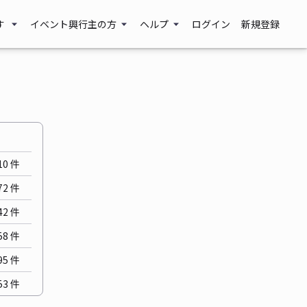
す
イベント興行主の方
ヘルプ
ログイン
新規登録
10
件
72
件
42
件
58
件
95
件
53
件