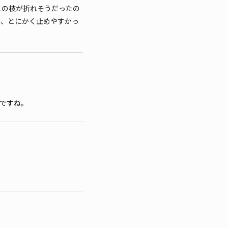
えの枝が折れそうだったの
り、とにかく止めやすかっ
リですね。
。