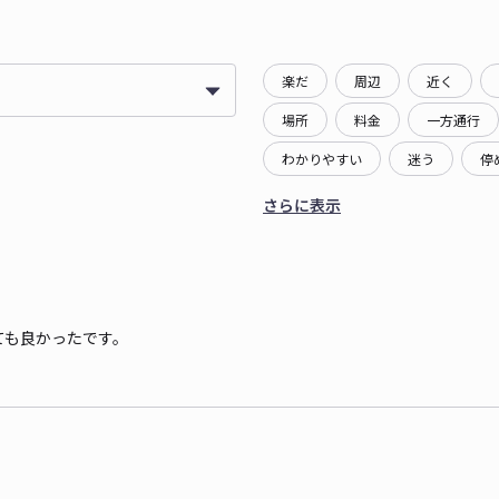
楽だ
周辺
近く
場所
料金
一方通行
わかりやすい
迷う
停
さらに表示
ても良かったです。
。