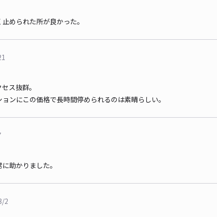
く止められた所が良かった。
21
クセス抜群。
ションにこの価格で長時間停められるのは素晴らしい。
7
常に助かりました。
3/2