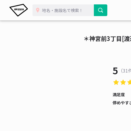
＊神宮前3丁目[
5
（31
満足度
停めやす