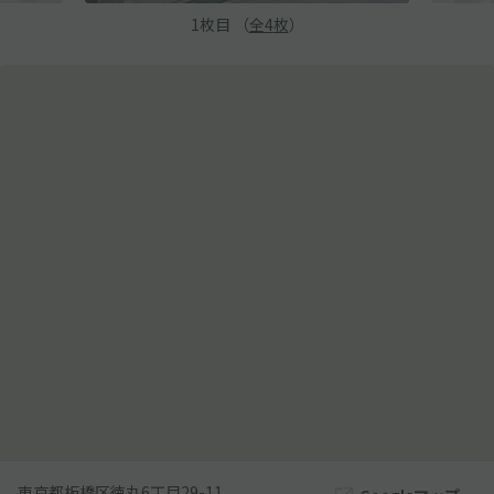
1
枚目 （
全
4
枚
）
東京都板橋区徳丸6丁目29-11