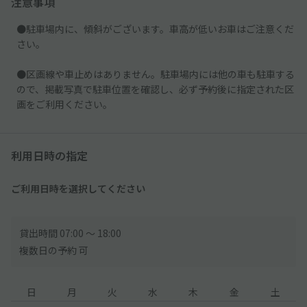
注意事項
●駐車場内に、傾斜がございます。車高が低いお車はご注意くだ
さい。
●区画線や車止めはありません。駐車場内には他の車も駐車する
ので、掲載写真で駐車位置を確認し、必ず予約後に指定された区
画をご利用ください。
利用日時の指定
ご利用日時を選択してください
貸出時間 07:00 〜 18:00
複数日の予約 可
日
月
火
水
木
金
土