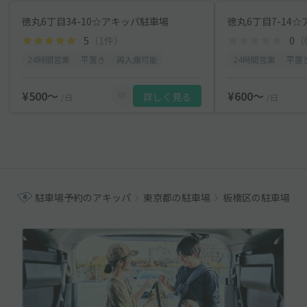
徳丸6丁目34-10☆アキッパ駐車場
徳丸6丁目7-14
5
（1件）
0
（
24時間営業
平置き
再入庫可能
24時間営業
平置
¥500〜
¥600〜
詳しく見る
/日
/日
駐車場予約のアキッパ
東京都の駐車場
板橋区の駐車場