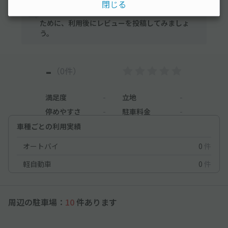
閉じる
まだレビューがありません。他のユーザーの方の
ために、利用後にレビューを投稿してみましょ
う。
-
（0件）
満足度
-
立地
-
停めやすさ
-
駐車料金
-
車種ごとの利用実績
オートバイ
0
件
軽自動車
0
件
周辺の駐車場：
10
件あります