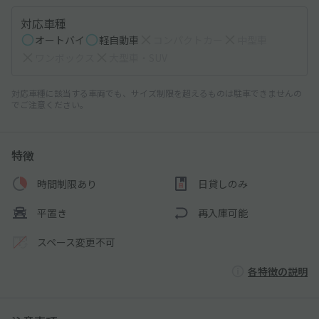
対応車種
オートバイ
軽自動車
コンパクトカー
中型車
ワンボックス
大型車・SUV
対応車種に該当する車両でも、サイズ制限を超えるものは駐車できませんの
でご注意ください。
特徴
時間制限あり
日貸しのみ
平置き
再入庫可能
スペース変更不可
各特徴の説明