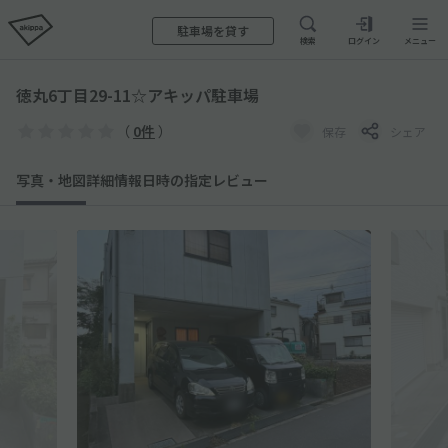
駐車場を貸す
検索
ログイン
メニュー
徳丸6丁目29-11☆アキッパ駐車場
（
0件
）
保存
シェア
写真・地図
詳細情報
日時の指定
レビュー