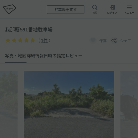
駐車場を貸す
検索
ログイン
メニュー
我那覇591番地駐車場
（
1件
）
保存
シェア
写真・地図
詳細情報
日時の指定
レビュー