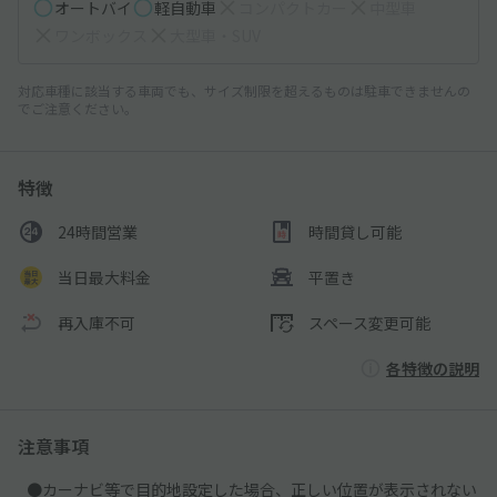
オートバイ
軽自動車
コンパクトカー
中型車
ワンボックス
大型車・SUV
対応車種に該当する車両でも、サイズ制限を超えるものは駐車できませんの
でご注意ください。
特徴
24時間営業
時間貸し可能
当日最大料金
平置き
再入庫不可
スペース変更可能
各特徴の説明
注意事項
●カーナビ等で目的地設定した場合、正しい位置が表示されない