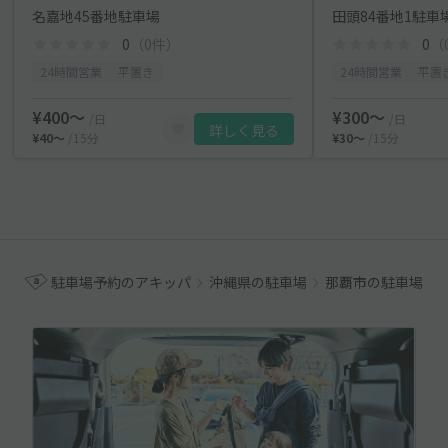
名嘉地45番地駐車場
田頭84番地1駐車
0
（0件）
0
（
24時間営業
平置き
24時間営業
平置
¥400〜
¥300〜
/日
/日
詳しく見る
¥40〜
/15分
¥30〜
/15分
駐車場予約のアキッパ
沖縄県の駐車場
那覇市の駐車場