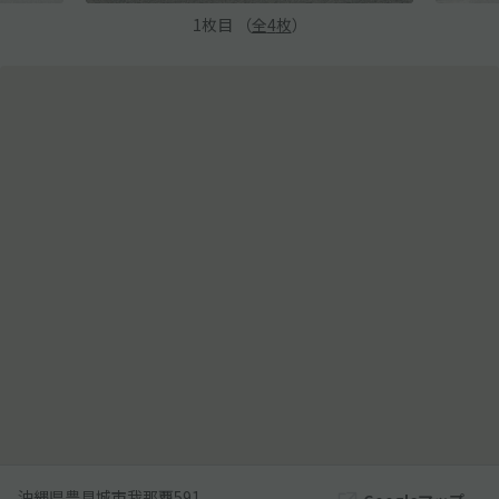
1
枚目 （
全
4
枚
）
沖縄県豊見城市我那覇591