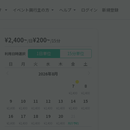
す
イベント興行主の方
ヘルプ
ログイン
新規登録
¥2,400~
¥200~
/日
/15分
1日単位
15分単位
利用日時選択
日
月
火
水
木
金
土
2026年8月
7
8
¥2,400
¥2,400
9
10
11
12
13
14
15
¥2,400
¥2,400
¥2,400
¥2,400
¥2,400
¥2,400
¥2,400
16
17
18
19
20
21
¥2,400
¥2,400
¥2,400
¥2,400
¥2,400
先行予約