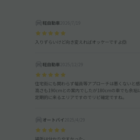
軽自動車
2026/7/19
入りずらいけど向き変えればオッケーですよ🙆
軽自動車
2025/12/29
住宅街にも関わらず幅員等アプローチは悪くないと感
高さも190cmとの案内でしたが180cmの車でも余
定期的に来るエリアですのでリピ確定ですね。
オートバイ
2025/4/29
場所は分かりやすかった。