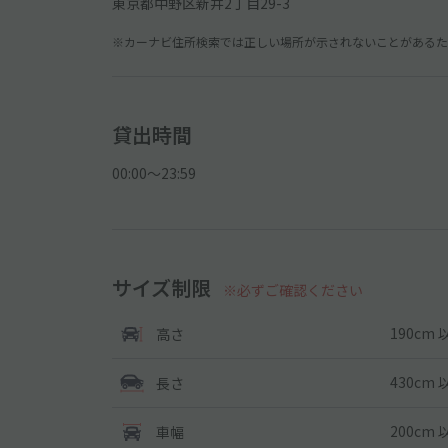
東京都中野区新井2丁目29-3
※カーナビ住所検索では正しい場所が示されないことがあるため
貸出時間
00:00〜23:59
サイズ制限
※必ずご確認ください
190cm 
高さ
430cm 
長さ
200cm 
車幅