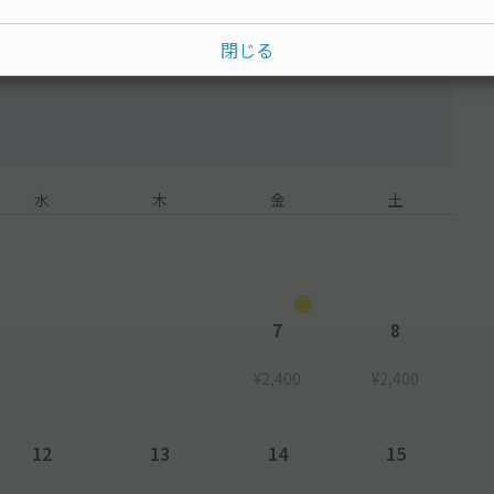
閉じる
水
木
金
土
7
8
¥2,400
¥2,400
12
13
14
15