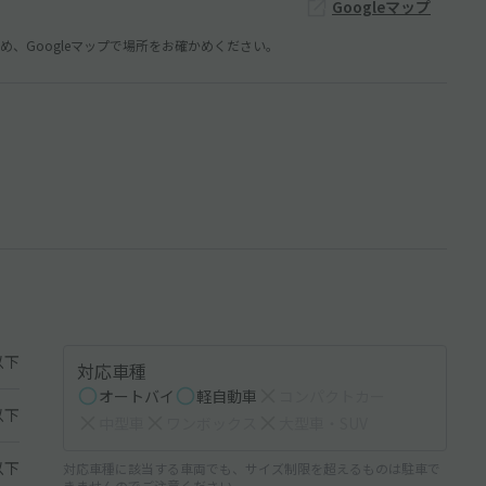
Googleマップ
、Googleマップで場所をお確かめください。
以下
対応車種
オートバイ
軽自動車
コンパクトカー
以下
中型車
ワンボックス
大型車・SUV
以下
対応車種に該当する車両でも、サイズ制限を超えるものは駐車で
きませんのでご注意ください。