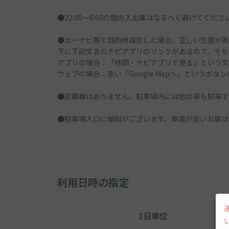
●22:00～6:00の間の入出庫はなるべく避けてくださ
●カーナビ等で目的地設定した場合、正しい位置が表
下に下記文言のナビアプリのリンクがあるので、そち
アプリの場合：「地図・ナビアプリで見る」という文
ウェブの場合：赤い「Google Mapへ」というボタ
●区画線はありません。駐車場内には他の車も駐車す
●駐車場入口に傾斜がございます。車高が低いお車は
利用日時の指定
1日単位