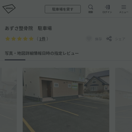
駐車場を貸す
検索
ログイン
メニュー
あずさ整骨院 駐車場
（
1件
）
保存
シェア
写真・地図
詳細情報
日時の指定
レビュー