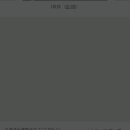
1
枚目 （
全
3
枚
）
北海道千歳市あずさ2丁目4-11