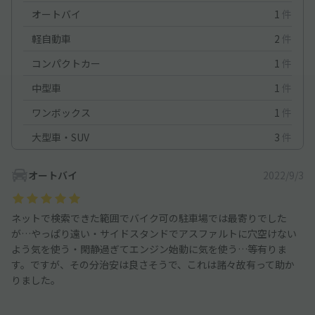
オートバイ
1
件
軽自動車
2
件
コンパクトカー
1
件
中型車
1
件
ワンボックス
1
件
大型車・SUV
3
件
オートバイ
2022/9/3
ネットで検索できた範囲でバイク可の駐車場では最寄りでした
が…やっぱり遠い・サイドスタンドでアスファルトに穴空けない
よう気を使う・閑静過ぎてエンジン始動に気を使う…等有りま
す。ですが、その分治安は良さそうで、これは諸々故有って助か
りました。