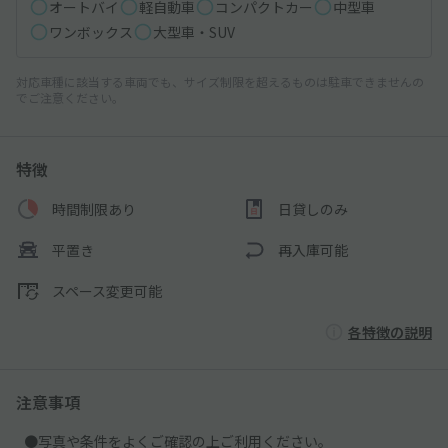
オートバイ
軽自動車
コンパクトカー
中型車
ワンボックス
大型車・SUV
対応車種に該当する車両でも、サイズ制限を超えるものは駐車できませんの
でご注意ください。
特徴
時間制限あり
日貸しのみ
平置き
再入庫可能
スペース変更可能
各特徴の説明
注意事項
●写真や条件をよくご確認の上ご利用ください。