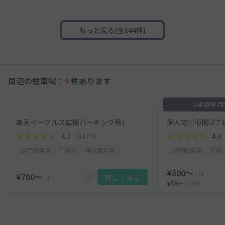
もっと見る(全144件)
周辺の駐車場：
9
件あります
24時間利
楽天イーグルス応援パーキング第1
個人宅:小田原2丁
4.2
（447件）
4.9
24時間営業
平置き
再入庫可能
24時間営業
平置
¥500〜
/日
¥700〜
詳しく見る
/日
¥50〜
/15分