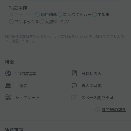
対応車種
オートバイ
軽自動車
コンパクトカー
中型車
ワンボックス
大型車・SUV
対応車種に該当する車両でも、サイズ制限を超えるものは駐車できませんの
でご注意ください。
特徴
24時間営業
日貸しのみ
平置き
再入庫可能
シェアゲート
スペース変更不可
各特徴の説明
注意事項