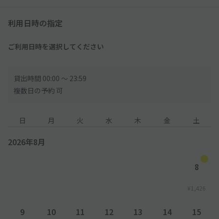
号5桁」を押し、鍵マークを押してください
(※)「満」と表示されている場合でも、ご予約の方は駐車いただ
利用日時の指定
けます
(2)ゲート通過後、【ゲート内の空きスペース】に駐車してくださ
ご利用日時を選択してください
い
───────
貸出時間 00:00 〜 23:59
▼出庫の流れ▼
複数日の予約 可
───────
日
月
火
水
木
金
土
(3)出口ゲートにも「テンキー」を設置しています
予約時に通知された暗証番号を押し、鍵マークを押していただ
2026年8月
き、ご出場ください
現地料金を支払って出庫した場合でも、akippa料金の返金は出
来かねますので、ご注意下さい
8
───────
¥1,426
◆入庫後、お車の出入りが可能な駐車場です。ご予約日当日に再
9
10
11
12
13
14
15
入庫される際は、(1)～(3)と同じ操作をお願いします