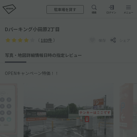
駐車場を貸す
検索
ログイン
メニュー
Dパーキング小田原2丁目
（
183件
）
保存
シェア
写真・地図
詳細情報
日時の指定
レビュー
OPENキャンペーン特価！！