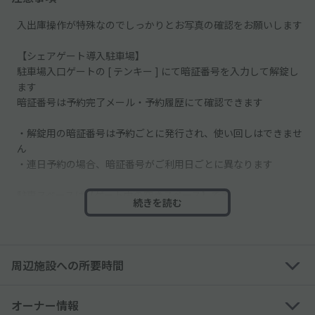
入出庫操作が特殊なのでしっかりとお写真の確認をお願いします
【シェアゲート導入駐車場】
駐車場入口ゲートの [ テンキー ] にて暗証番号を入力して解錠し
ます
暗証番号は予約完了メール・予約履歴にて確認できます
・解錠用の暗証番号は予約ごとに発行され、使い回しはできませ
ん
・連日予約の場合、暗証番号がご利用日ごとに異なります
駐車スペースは【ゲート内の空きスペース】です
続きを読む
お間違いのないようご注意ください
───────
▼入庫の流れ▼
周辺施設への所要時間
───────
(1)入口ゲートの「テンキー」に、予約時に通知された「暗証番
オーナー情報