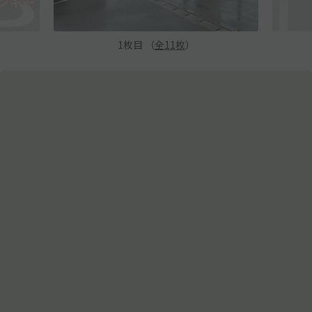
1
枚目 （
全
11
枚
）