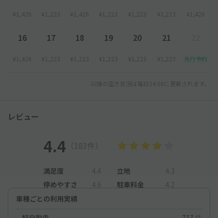
¥1,426
¥1,223
¥1,426
¥1,223
¥1,223
¥1,223
¥1,426
◆駐車場住所を検索しても、ナビやグーグルマップでは正式に表
示されない可能性がございます
16
17
18
19
20
21
22
掲載情報の地図や掲載写真を必ずご確認下さい
¥1,426
¥1,223
¥1,223
¥1,223
¥1,223
¥1,223
先行予約
◆その他ご不明点ございましたら、akippaコールセンターにご
連絡ください
以降の空き状況は毎日24:00に更新されます。
レビュー
4.4
（183件）
満足度
4.4
立地
4.3
停めやすさ
4.6
駐車料金
4.2
車種ごとの利用実績
軽自動車
717
件