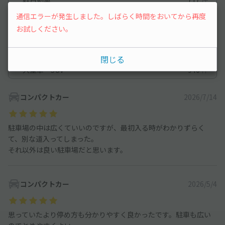
通信エラーが発生しました。しばらく時間をおいてから再度
コンパクトカー
1,003
件
お試しください。
中型車
859
件
ワンボックス
1,128
件
閉じる
大型車・SUV
940
件
コンパクトカー
2026/7/14
駐車場の中は広くていいのですが、最初入る時がわかりずらく
て、別な道入ってしまった。
それ以外は良い駐車場だと思います。
コンパクトカー
2026/5/4
思っていたより停め方も分かりやすく良かったです。駐車も広い