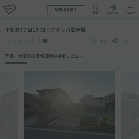
駐車場を貸す
検索
ログイン
メニュー
下新倉3丁目19-31☆アキッパ駐車場
（
0件
）
保存
シェア
写真・地図
詳細情報
日時の指定
レビュー