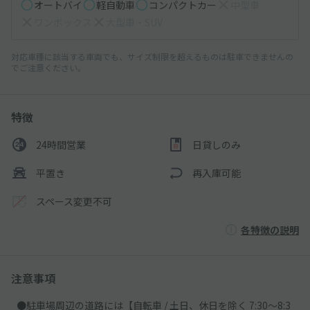
オートバイ
軽自動車
コンパクトカー
中型車
ワンボックス
大型車・SUV
対応車種に該当する車両でも、サイズ制限を超えるものは駐車できませんの
でご注意ください。
特徴
24時間営業
日貸しのみ
平置き
再入庫可能
スペース変更不可
各特徴の説明
注意事項
●駐車場周辺の道路には【自転車 / 土日、休日を除く 7:30～8:3