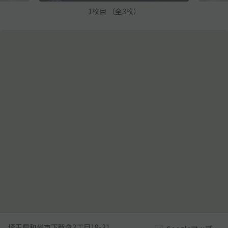
1
枚目 （
全
3
枚
）
埼玉県和光市下新倉3丁目19-31