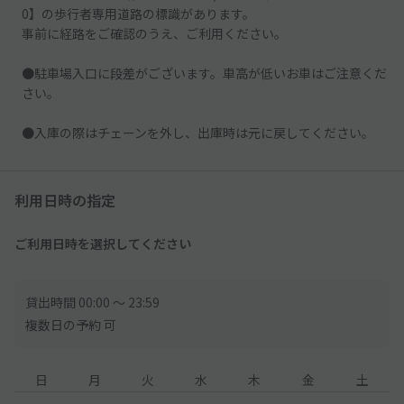
0】の歩行者専用道路の標識があります。
事前に経路をご確認のうえ、ご利用ください。
●駐車場入口に段差がございます。車高が低いお車はご注意くだ
さい。
●入庫の際はチェーンを外し、出庫時は元に戻してください。
利用日時の指定
ご利用日時を選択してください
貸出時間 00:00 〜 23:59
複数日の予約 可
日
月
火
水
木
金
土