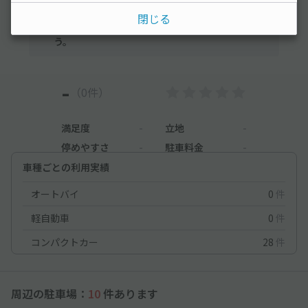
まだレビューがありません。他のユーザーの方の
閉じる
ために、利用後にレビューを投稿してみましょ
う。
-
（0件）
満足度
-
立地
-
停めやすさ
-
駐車料金
-
車種ごとの利用実績
オートバイ
0
件
軽自動車
0
件
コンパクトカー
28
件
周辺の駐車場：
10
件あります