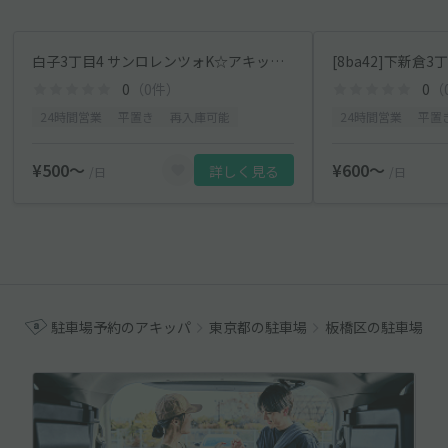
白子3丁目4 サンロレンツォK☆アキッパ駐車場
[8ba42]下新倉
0
（0件）
0
（
24時間営業
平置き
再入庫可能
24時間営業
平置
¥500〜
¥600〜
詳しく見る
/日
/日
駐車場予約のアキッパ
東京都の駐車場
板橋区の駐車場