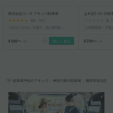
株式会社コーキ アキッパ駐車場
上末吉5-20-20駐
4.5
（4件）
0
（
04:00〜23:00
平置き
再入庫可能
24時間営業
平置
¥500〜
¥700〜
詳しく見る
/日
/日
駐車場予約のアキッパ
神奈川県の駐車場
横浜市港北区の