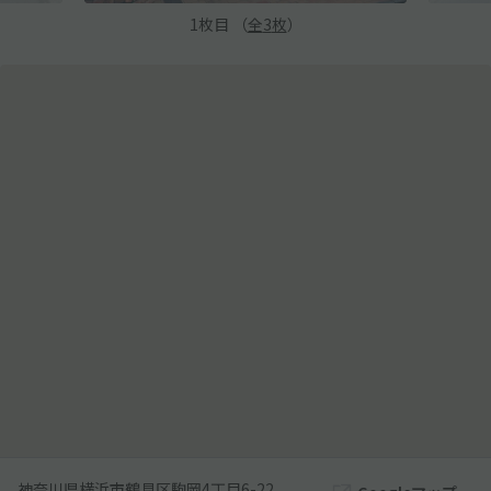
1
枚目 （
全
3
枚
）
神奈川県横浜市鶴見区駒岡4丁目6-22