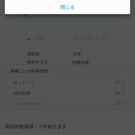
まだレビューがありません。他のユーザーの方の
閉じる
ために、利用後にレビューを投稿してみましょ
う。
-
（0件）
満足度
-
立地
-
停めやすさ
-
駐車料金
-
車種ごとの利用実績
オートバイ
27
件
軽自動車
69
件
コンパクトカー
27
件
周辺の駐車場：
4
件あります