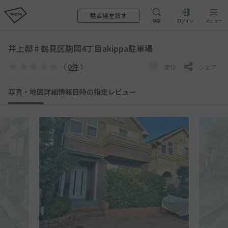
駐車場を貸す
検索
ログイン
メニュー
井上邸♯鶴見区駒岡4丁目akippa駐車場
（
0件
）
保存
シェア
写真・地図
詳細情報
日時の指定
レビュー