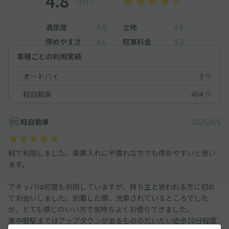
4.8
（5件）
満足度
4.8
立地
4.6
停めやすさ
4.6
駐車料金
4.2
車種ごとの利用実績
オートバイ
3
件
軽自動車
464
件
軽自動車
2025/6/6
軽で利用しました。車庫入れに不慣れな方でも停めやすいと思い
ます。
アキッパは何度も利用していますが、持ち主と思われる方に初め
てお会いしました。到着した際、洗車されているところでした
が、とても感じのいい方で気持ちよくお借りできました。
東中野駅まではアップダウンがあるもののだいたい徒歩10分程度