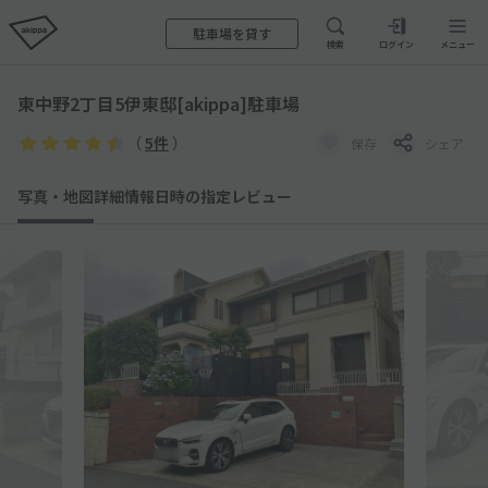
駐車場を貸す
検索
ログイン
メニュー
東中野2丁目5伊東邸[akippa]駐車場
（
5件
）
保存
シェア
写真・地図
詳細情報
日時の指定
レビュー