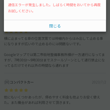
でしたし、今後もしばらく月一程度で用事があるので、空いてい
通信エラーが発生しました。しばらく時間をおいてから再度
ればまたこちらをお借りできたらと思います。
お試しください。
コンパクトカー
2024/1/25
閉じる
横に止まってる車の位置次第では枠線内からはみ出して止める事
になりますが広いので止めるのには問題ないです。
Googleマップでは第二市街地整備事務所横が一方通行になってま
すが、7時30分〜9時30分までスクールゾーンとして通行禁止にな
ってるだけでそれ以外の時間なら通れます
コンパクトカー
2023/7/2
他にもいくつかあったが、停めやすく料金も他よりお安く使え
た。また機会があれば利用させて頂きます。