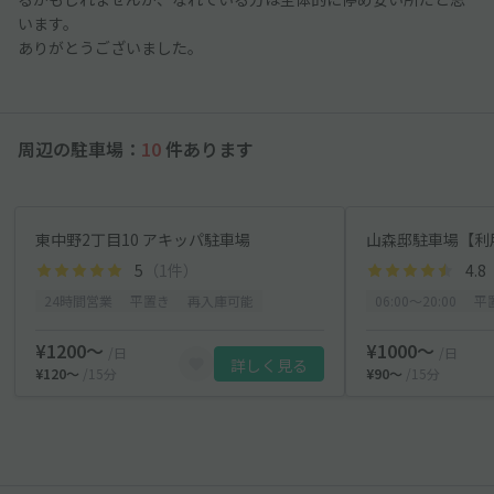
います。
ありがとうございました。
周辺の駐車場：
10
件あります
東中野2丁目10 アキッパ駐車場
山森邸駐車場【利
5
（1件）
4.8
24時間営業
平置き
再入庫可能
06:00〜20:00
平
¥1200〜
¥1000〜
/日
/日
詳しく見る
¥120〜
/15分
¥90〜
/15分