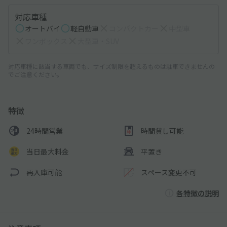
対応車種
オートバイ
軽自動車
コンパクトカー
中型車
ワンボックス
大型車・SUV
対応車種に該当する車両でも、サイズ制限を超えるものは駐車できませんの
でご注意ください。
特徴
24時間営業
時間貸し可能
当日最大料金
平置き
再入庫可能
スペース変更不可
各特徴の説明